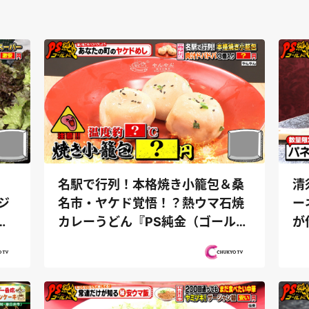
名駅で行列！本格焼き小籠包＆桑
清
ジ
名市・ヤケド覚悟！？熱ウマ石焼
ー
井
カレーうどん『PS純金（ゴール
が
ド）』
ーに