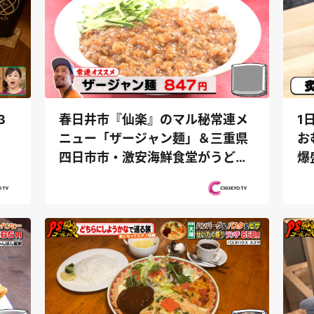
3
春日井市『仙楽』のマル秘常連メ
1
ニュー「ザージャン麺」＆三重県
お
四日市市・激安海鮮食堂がうどん
爆
店開店...
制