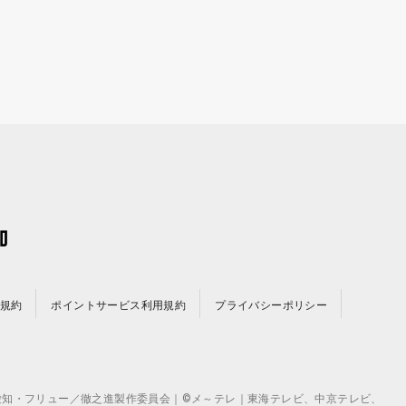
規約
ポイントサービス利用規約
プライバシーポリシー
©テレビ愛知・フリュー／徹之進製作委員会｜©メ～テレ｜東海テレビ、中京テレビ、