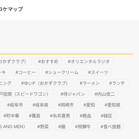
ロケマップ
おかずクラブ）
#おすすめ
#オリエンタルラジオ
ーキ
#コーヒー
#シュークリーム
#スイーツ
ニング
#ゆいP（おかずクラブ）
#ラーメン
#ランチ
井戸田潤（スピードワゴン）
#侍ジャパン
#内山信二
#岐阜市
#岐阜県
#岡崎市
#愛知
#愛知県
#町中華
#篠島
#糸井嘉男
#絶品
#緑区
 AND MEN）
#野菜
#鍋
#飛騨牛
#食べ放題