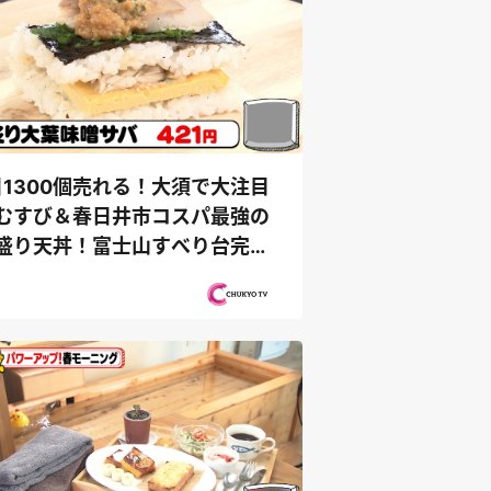
日1300個売れる！大須で大注目
むすび＆春日井市コスパ最強の
盛り天丼！富士山すべり台完全
覇の旅...