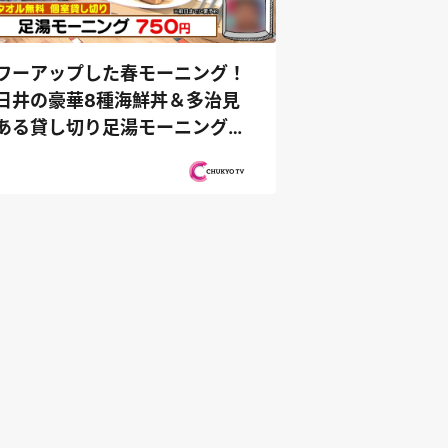
ワーアップした春モーニング！
日井の豪華8種海鮮丼＆多治見
ある貸し切り足湯モーニング
PS純金（...