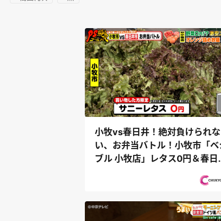
小牧vs春日井！絶対負けられな
い、お弁当バトル！小牧市「ベ
ブル 小牧店」レタス0円＆春日
市「お好...