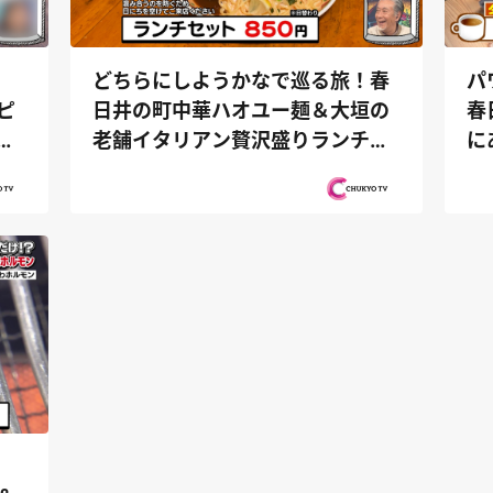
どちらにしようかなで巡る旅！春
パ
ピ
日井の町中華ハオユー麺＆大垣の
春
ん
老舗イタリアン贅沢盛りランチ
に
『PS純金...
『