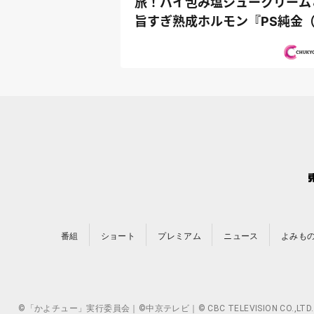
旅！パイ包み塩シュークリーム
旨すぎ熟成ホルモン『PS純金
ールド）』
番組
ショート
プレミアム
ニュース
よみも
©「かよチュー」実行委員会｜©中京テレビ｜© CBC TELEVISION 