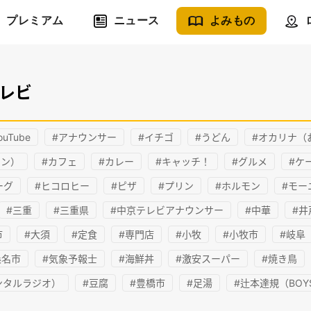
プレミアム
ニュース
よみもの
テレビ
ouTube
#アナウンサー
#イチゴ
#うどん
#オカリナ（
イン）
#カフェ
#カレー
#キャッチ！
#グルメ
#ケ
ーグ
#ヒコロヒー
#ピザ
#プリン
#ホルモン
#モー
#三重
#三重県
#中京テレビアナウンサー
#中華
#
市
#大須
#定食
#専門店
#小牧
#小牧市
#岐阜
桑名市
#気象予報士
#海鮮丼
#激安スーパー
#焼き鳥
ンタルラジオ）
#豆腐
#豊橋市
#足湯
#辻本達規（BOYS