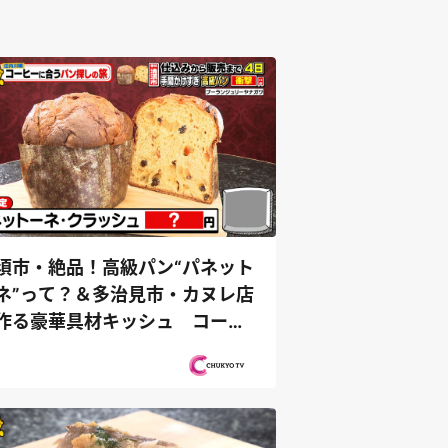
須市・絶品！高級パン“パネット
ネ”って？＆多治見市・カヌレ店
作る豪華具材キッシュ コーヒ
...