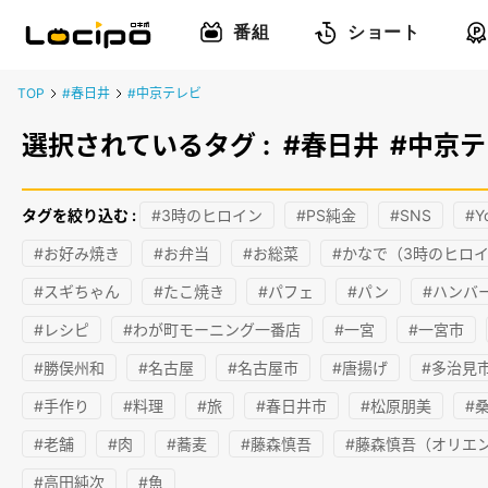
番組
ショート
TOP
#春日井
#中京テレビ
選択されているタグ :
#春日井
#中京
タグを絞り込む :
#3時のヒロイン
#PS純金
#SNS
#Y
#お好み焼き
#お弁当
#お総菜
#かなで（3時のヒロ
#スギちゃん
#たこ焼き
#パフェ
#パン
#ハンバ
#レシピ
#わが町モーニング一番店
#一宮
#一宮市
#勝俣州和
#名古屋
#名古屋市
#唐揚げ
#多治見
#手作り
#料理
#旅
#春日井市
#松原朋美
#
#老舗
#肉
#蕎麦
#藤森慎吾
#藤森慎吾（オリエ
#高田純次
#魚