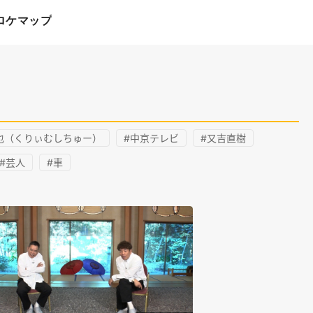
ロケマップ
也（くりぃむしちゅー）
#中京テレビ
#又吉直樹
#芸人
#車