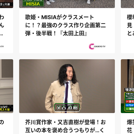
わ
歌姫・MISIAがクラスメート
櫻
ん
に！？最強のクラス作り企画第二
見
で
弾・後半戦！『太田上田』
と
田
の
芥川賞作家・又吉直樹が登場！お
爆
互いの本を褒め合うつもりが…く
花