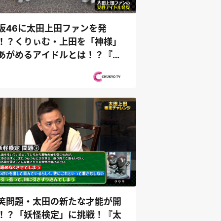
坂46に太田上田ファンを発
！？くりぃむ・上田を「神様」
あがめるアイドルとは！？『太
上田』
笑問題・太田の新たな才能が開
！？「妖怪検定」に挑戦！『太