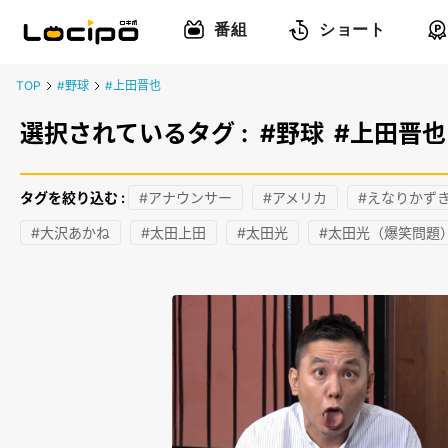
番組
ショート
TOP
#野球
#上田晋也
選択されているタグ :
#野球
#上田晋也
タグを絞り込む :
#アナウンサー
#アメリカ
#えなりかず
#大沢あかね
#太田上田
#太田光
#太田光（爆笑問題