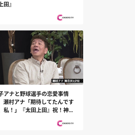
上田』
子アナと野球選手の恋愛事情
、瀬村アナ「期待してたんです
、私！」『太田上田』祝！神奈
で放送...