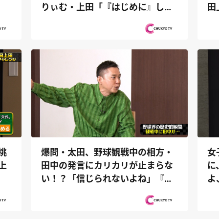
りぃむ・上田「『はじめに』しか
田
読んでな...
挑
爆問・太田、野球観戦中の相方・
女
上
田中の発言にカリカリが止まらな
に
い！？「信じられないよね」『太
よ
田上田』
川