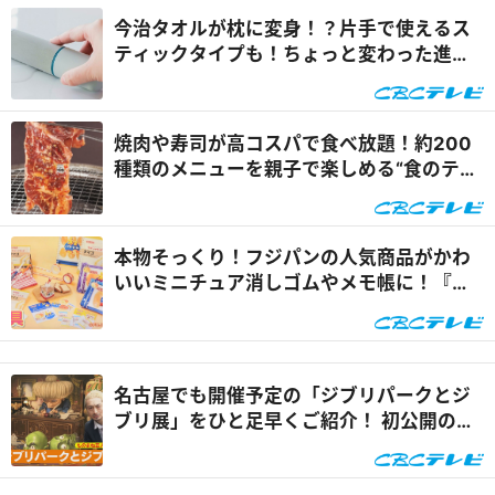
今治タオルが枕に変身！？片手で使えるス
ティックタイプも！ちょっと変わった進化
系タオルをご紹介『チャント！』
焼肉や寿司が高コスパで食べ放題！約200
種類のメニューを親子で楽しめる“食のテー
マパーク”とは『チャント！』
本物そっくり！フジパンの人気商品がかわ
いいミニチュア消しゴムやメモ帳に！『チ
ャント！』
名古屋でも開催予定の「ジブリパークとジ
ブリ展」をひと足早くご紹介！ 初公開の展
示も