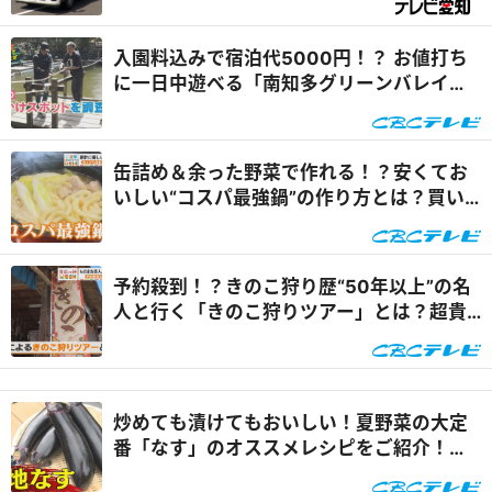
入園料込みで宿泊代5000円！？ お値打ち
に一日中遊べる「南知多グリーンバレイ」
とは『チャント！』
缶詰め＆余った野菜で作れる！？安くてお
いしい“コスパ最強鍋”の作り方とは？買い
物と料理のコツをご紹介『チャント！』
予約殺到！？きのこ狩り歴“50年以上”の名
人と行く「きのこ狩りツアー」とは？超貴
重なきのこを使ったバター醤油焼きも『チ
ャント！』
炒めても漬けてもおいしい！夏野菜の大定
番「なす」のオススメレシピをご紹介！
『チャント！』