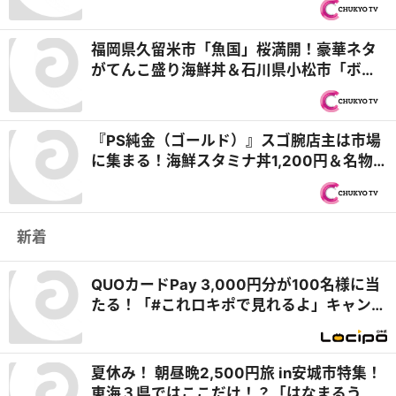
福岡県久留米市「魚国」桜満開！豪華ネタ
がてんこ盛り海鮮丼＆石川県小松市「ボブ
ハウス」35㎝⁉超ロングホットドッグ『オ
モウマい店』
『PS純金（ゴールド）』スゴ腕店主は市場
に集まる！海鮮スタミナ丼1,200円＆名物
店主しおりさん最新情報も
新着
QUOカードPay 3,000円分が100名様に当
たる！「#これロキポで見れるよ」キャンペ
ーン
夏休み！ 朝昼晩2,500円旅 in安城市特集！
東海３県ではここだけ！？「はなまるうど