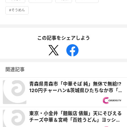
#そうめん
この記事をシェアしよう
関連記事
青森県青森市「中華そば 純」無休で無給⁉
120円チャーハン&茨城県ひたちなか市「天
狗鮨」48年間値上げなし！本格職人が握る
100均寿司『オモウマい店』
東京・小金井「麺飯店 俵飯」天にそびえる
チーズ中華＆宮崎「百姓うどん」ヨッシャ
ー店主のタワーかき氷！『オモウマい店』