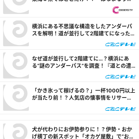
ん×吉野家 安城横山店」牛丼とうどんの最
強コラボで可能性は無限大！＆「福来源」
で食べられる安城の新名物「◯◯飯」に注
横浜にある不思議な構造をしたアンダーパ
目！ 『PS純金（ゴールド）』
スを解明！道が並行して2階建てになったワ
ケとは『道との遭遇』
なぜ道が並行して2階建てに…？横浜にあ
る“謎のアンダーパス”を調査！『道との遭
遇』
「かき氷って稼げるの？」一杯1000円以上
が当たり前！？人気店の懐事情をリサーチ
『チャント！』
犬が代わりにお伊勢参りに！？伊勢・おか
げ横丁の新スポット「オカゲ屋敷」で“おか