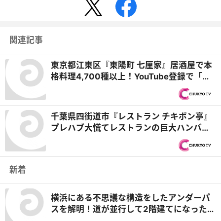
関連記事
東京都江東区『東陽町 七厘家』居酒屋で本
格料理4,700種以上！YouTube登録で「料
理1品無料」も『オモウマい店』
千葉県四街道市『レストラン チキボン亭』
プレハブ大慌てレストランの巨大ハンバー
グ＆群馬県桐生市『麺者 侍』衝撃！にんに
く100個ラーメン『オモウマい店』
新着
横浜にある不思議な構造をしたアンダーパ
スを解明！道が並行して2階建てになったワ
ケとは『道との遭遇』