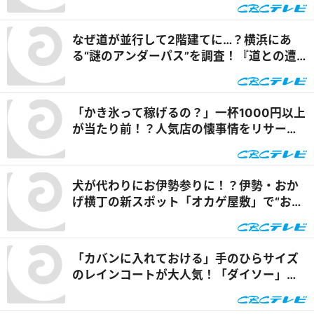
なぜ道が並行して2階建てに…？横浜にあ
る“謎のアンダーパス”を調査！『道との遭
遇』
「かき氷って稼げるの？」一杯1000円以上
が当たり前！？人気店の懐事情をリサーチ
『チャント！』
犬が代わりにお伊勢参りに！？伊勢・おか
げ横丁の新スポット「オカゲ屋敷」で“おか
げ犬”を体験『チャント！』
「カバンに入れておける」手のひらサイズ
のレインコートが大人気！「ダイソー」で
買える夏の便利グッズを紹介『チャン
ト！』