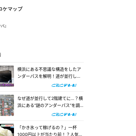
ロケマップ
ラバ』
着
横浜にある不思議な構造をしたア
ンダーパスを解明！道が並行して2
階建てになったワケとは『道との
遭遇』
なぜ道が並行して2階建てに…？横
浜にある“謎のアンダーパス”を調
査！『道との遭遇』
「かき氷って稼げるの？」一杯
1000円以上が当たり前！？人気店