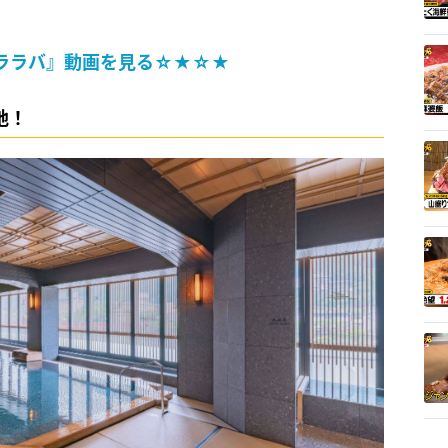
ララバ』動画を見る☆★☆★
地！