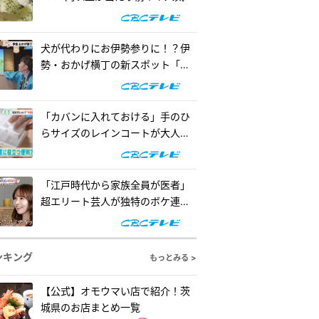
の懐事情をリサーチ『チャン
ト！』
犬が代わりにお伊勢参りに！？伊
勢・おかげ横丁の新スポット「オ
カゲ屋敷」で“おかげ犬”を体験
『チャン...
「カバンに入れておける」手のひ
らサイズのレインコートが大人
気！「ダイソー」で買える夏の便
利グッズ...
「江戸時代から家族全員が医者」
超エリート芸人が独特のボケ連
発！自作ゲームで三上悠亜が歌声
を披露『...
ンキング
もっとみる >
【公式】オモウマい店で紹介！茨
城県のお店まとめ一覧