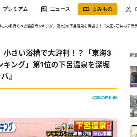
プレミアム
ニュース
よみもの
県この冬行くべき温泉ランキング」第1位の下呂温泉を深堀り！『太田×石井のデラ
」小さい浴槽で大評判！？「東海3
新
ンキング」第1位の下呂温泉を深堀
ラバ』