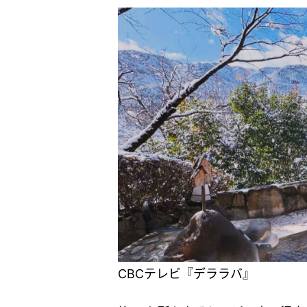
CBCテレビ『デララバ』