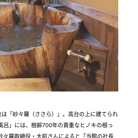
位は「紗々羅（ささら）」。高台の上に建てられ
風呂」には、樹齢700年の貴重なヒノキの根っ
紗々羅取締役・大前さんによると「当館の社長