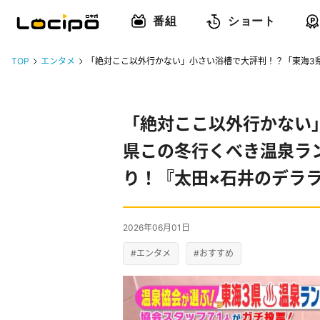
番組
ショート
TOP
エンタメ
「絶対ここ以外行かない」小さい浴槽で大評判！？「東海3
「絶対ここ以外行かない
県この冬行くべき温泉ラ
り！『太田×石井のデラ
2026年06月01日
#エンタメ
#おすすめ