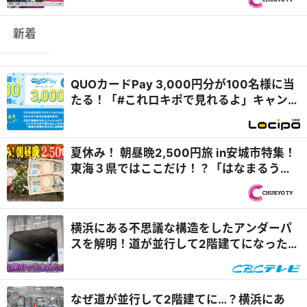
新着
QUOカードPay 3,000円分が100名様に当
たる！「#これロキポで見れるよ」キャンペ
ーン
夏休み！ 朝昼晩2,500円旅 in安城市特集！
東海３県ではここだけ！？「はなまるうど
ん×吉野家 安城横山店...
横浜にある不思議な構造をしたアンダーパ
スを解明！道が並行して2階建てになったワ
ケとは『道との遭遇』
なぜ道が並行して2階建てに…？横浜にあ