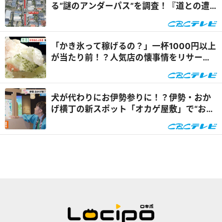
る“謎のアンダーパス”を調査！『道との遭
遇』
「かき氷って稼げるの？」一杯1000円以上
が当たり前！？人気店の懐事情をリサーチ
『チャント！』
犬が代わりにお伊勢参りに！？伊勢・おか
げ横丁の新スポット「オカゲ屋敷」で“おか
げ犬”を体験『チャン...