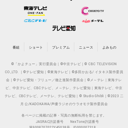
番組
ショート
プレミアム
ニュース
よみもの
©「かよチュー」実行委員会｜©中京テレビ｜© CBC TELEVISION
CO.,LTD. ｜©テレビ愛知｜©東海テレビ｜©多田かおる/ イタキス製作委員
会｜©テレビ愛知・フリュー／徹之進製作委員会｜©メ～テレ｜東海テレ
ビ、中京テレビ、CBCテレビ、メ～テレ、テレビ愛知｜東海テレビ、中京
テレビ、CBCテレビ、メ〜テレ、テレビ愛知｜© Studio Ghibli｜©2023 二
月 公/KADOKAWA/声優ラジオのウラオモテ製作委員会
各ページに掲載の記事・写真の無断転用を禁じます。
JASRAC許諾番号
NexTone許諾番号
第9008707022Y45038号
ID000007318