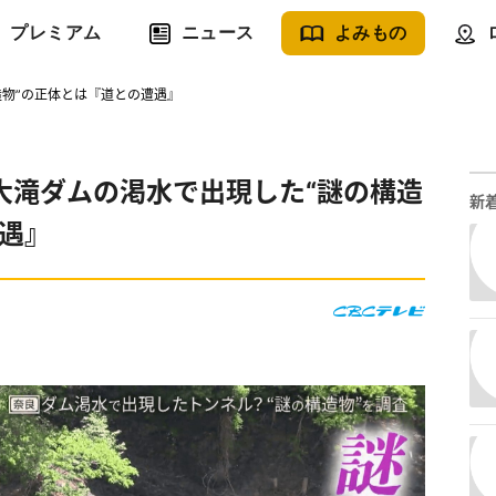
プレミアム
ニュース
よみもの
物”の正体とは『道との遭遇』
大滝ダムの渇水で出現した“謎の構造
新
遇』