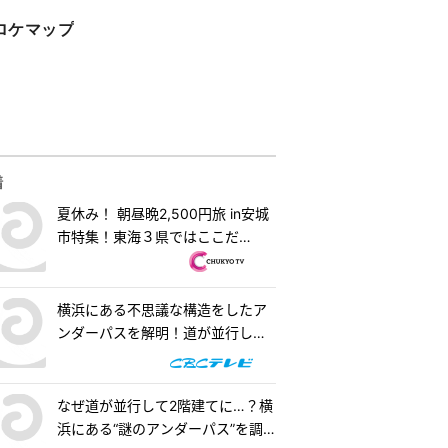
ロケマップ
着
夏休み！ 朝昼晩2,500円旅 in安城
市特集！東海３県ではここだ
け！？「はなまるうどん×吉野家
安城横山店」牛丼とうどんの最強
コラボで可能性は無限大！＆「福
横浜にある不思議な構造をしたア
来源」で食べられる安城の新名物
ンダーパスを解明！道が並行して2
「◯◯飯」に注目！ 『PS純金
階建てになったワケとは『道との
（ゴールド）』
遭遇』
なぜ道が並行して2階建てに…？横
浜にある“謎のアンダーパス”を調