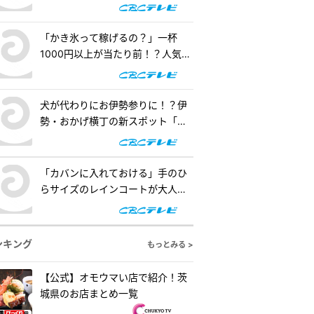
査！『道との遭遇』
「かき氷って稼げるの？」一杯
1000円以上が当たり前！？人気店
の懐事情をリサーチ『チャン
ト！』
犬が代わりにお伊勢参りに！？伊
勢・おかげ横丁の新スポット「オ
カゲ屋敷」で“おかげ犬”を体験
『チャント！』
「カバンに入れておける」手のひ
らサイズのレインコートが大人
気！「ダイソー」で買える夏の便
利グッズを紹介『チャント！』
ンキング
もっとみる >
【公式】オモウマい店で紹介！茨
城県のお店まとめ一覧