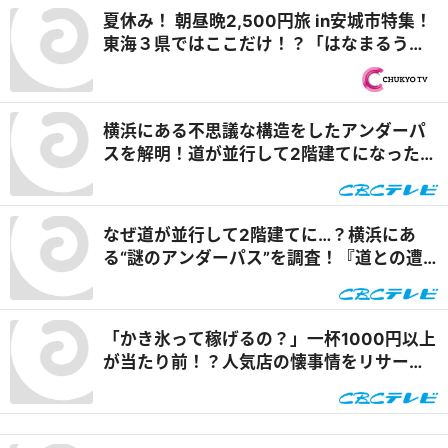
夏休み！ 朝昼晩2,500円旅 in安城市特集！
東海３県ではここだけ！？「はなまるうど
ん×吉野家 安城横山店」牛丼とうどんの最
強コラボで可能性は無限大！＆「福来源」
で食べられる安城の新名物「◯◯飯」に注
横浜にある不思議な構造をしたアンダーパ
目！ 『PS純金（ゴールド）』
スを解明！道が並行して2階建てになったワ
ケとは『道との遭遇』
なぜ道が並行して2階建てに…？横浜にあ
る“謎のアンダーパス”を調査！『道との遭
遇』
「かき氷って稼げるの？」一杯1000円以上
が当たり前！？人気店の懐事情をリサーチ
『チャント！』