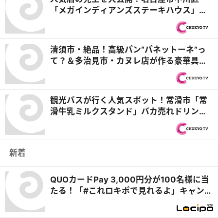
「メガインディアンズステーキハウス」絶
品ハンバーグ＆「山王温泉 喜多の湯」マル
秘アイテムで売上アップ『PS純金（ゴール
ド）』
清須市・絶品！高級パン“パネットーネ”っ
て？＆多治見市・カヌレ店が作る豪華具材
キッシュ コーヒーに合うパン探しの旅 庄
内川編！『PS純金（ゴールド）』
観光バスが行く人気スポット！常滑市「常
滑牛乳ミルクスタンド」バカ売れドリンク
＆「大塚屋 名古屋 車道本店」高級布鑑賞と
激安はぎれ大会『PS純金（ゴールド）』
新着
QUOカードPay 3,000円分が100名様に当
たる！「#これロキポで見れるよ」キャンペ
ーン