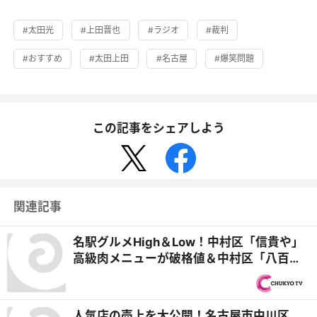
#太田光
#上田晋也
#ラジオ
#裁判
#おすすめ
#太田上田
#名古屋
#爆笑問題
この記事をシェアしよう
関連記事
名駅グルメHigh＆Low！中村区「信貴や」
高級肉メニューが破格値＆中村区「八百屋
ダイニング やすべえ」ドリンク1杯でおばん
ざい食べ放題『PS純金（ゴールド）』
人気店の売上を大公開！名古屋市中川区