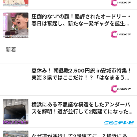
圧倒的な”J”の顔！酷評されたオードリー・
春日は奮起し、新たな一発ギャグを誕生さ
せる！？『オドぜひ』
新着
夏休み！ 朝昼晩2,500円旅 in安城市特集！
東海３県ではここだけ！？「はなまるうど
ん×吉野家 安城横山店...
横浜にある不思議な構造をしたアンダーパ
スを解明！道が並行して2階建てになったワ
ケとは『道との遭遇』
なぜ道が並行して2階建てに…？横浜にあ