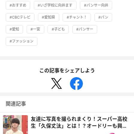
#おすすめ
#いざ学校に向井ます
#パンサー向井
#CBCテレビ
#愛知県
#チャント！
#パン
#愛知
#一宮
#子ども
#パンサー
#ファッション
この記事をシェアしよう
関連記事
友達に写真を撮られまくり！スーパー高校
生「久保丈汰」とは！？オードリーも興味
津々『オドぜひ』