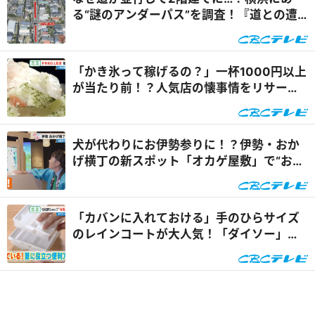
る“謎のアンダーパス”を調査！『道との遭
遇』
「かき氷って稼げるの？」一杯1000円以上
が当たり前！？人気店の懐事情をリサーチ
『チャント！』
犬が代わりにお伊勢参りに！？伊勢・おか
げ横丁の新スポット「オカゲ屋敷」で“おか
げ犬”を体験『チャン...
「カバンに入れておける」手のひらサイズ
のレインコートが大人気！「ダイソー」で
買える夏の便利グッズ...