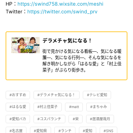
HP：
https://swind758.wixsite.com/meshi
Twitter：
https://twitter.com/swind_prv
デラメチャ気になる！
街で見かける気になる看板―、気になる暖
簾―、気になる行列―、そんな気になるを
解き明かしながら「はるな愛」と「村上佳
菜子」がぶらり街歩き。
#おすすめ
#デラメチャ気になる！
#テレビ愛知
#はるな愛
#村上佳菜子
#matt
#まちゃみ
#愛知バカ
#コスパランチ
#栄
#居酒屋哉月
#名古屋
#愛知県
#ランチ
#愛知
#SNS