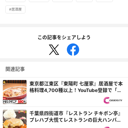
#居酒屋
この記事をシェアしよう
関連記事
東京都江東区『東陽町 七厘家』居酒屋で本
格料理4,700種以上！YouTube登録で「料
理1品無料」も『オモウ...
千葉県四街道市『レストラン チキボン亭』
プレハブ大慌てレストランの巨大ハンバー
グ＆群馬県桐生市『麺...