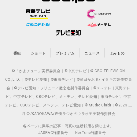
番組
ショート
プレミアム
ニュース
よみもの
©「かよチュー」実行委員会｜©中京テレビ｜© CBC TELEVISION
CO.,LTD. ｜©テレビ愛知｜©東海テレビ｜©多田かおる/ イタキス製作委員
会｜©テレビ愛知・フリュー／徹之進製作委員会｜©メ～テレ｜東海テレ
ビ、中京テレビ、CBCテレビ、メ～テレ、テレビ愛知｜東海テレビ、中京
テレビ、CBCテレビ、メ〜テレ、テレビ愛知｜© Studio Ghibli｜©2023 二
月 公/KADOKAWA/声優ラジオのウラオモテ製作委員会
各ページに掲載の記事・写真の無断転用を禁じます。
JASRAC許諾番号
NexTone許諾番号