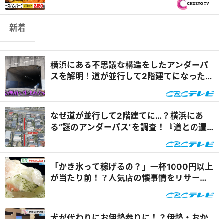
新着
横浜にある不思議な構造をしたアンダーパ
スを解明！道が並行して2階建てになったワ
ケとは『道との遭遇』
なぜ道が並行して2階建てに…？横浜にあ
る“謎のアンダーパス”を調査！『道との遭
遇』
「かき氷って稼げるの？」一杯1000円以上
が当たり前！？人気店の懐事情をリサーチ
『チャント！』
犬が代わりにお伊勢参りに！？伊勢・おか