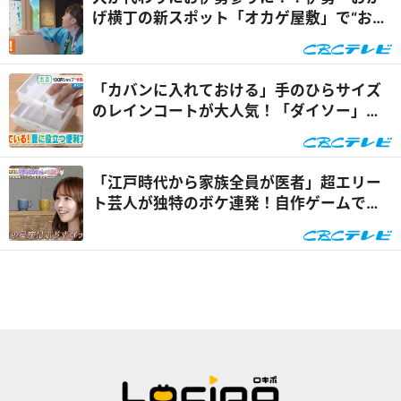
げ横丁の新スポット「オカゲ屋敷」で“おか
げ犬”を体験『チャン...
「カバンに入れておける」手のひらサイズ
のレインコートが大人気！「ダイソー」で
買える夏の便利グッズ...
「江戸時代から家族全員が医者」超エリー
ト芸人が独特のボケ連発！自作ゲームで三
上悠亜が歌声を披露『...