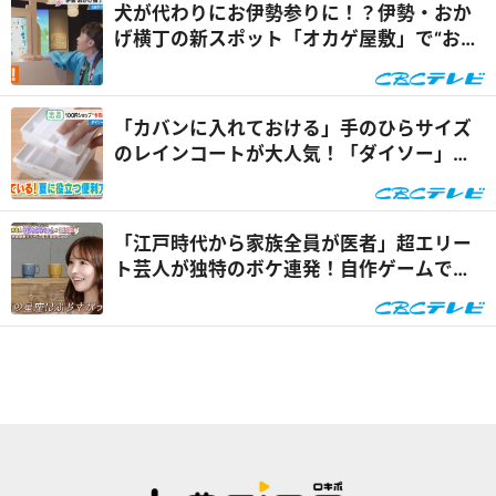
犬が代わりにお伊勢参りに！？伊勢・おか
げ横丁の新スポット「オカゲ屋敷」で“おか
げ犬”を体験『チャン...
「カバンに入れておける」手のひらサイズ
のレインコートが大人気！「ダイソー」で
買える夏の便利グッズ...
「江戸時代から家族全員が医者」超エリー
ト芸人が独特のボケ連発！自作ゲームで三
上悠亜が歌声を披露『...