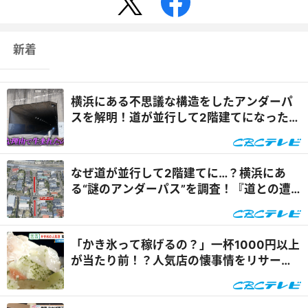
新着
横浜にある不思議な構造をしたアンダーパ
スを解明！道が並行して2階建てになったワ
ケとは『道との遭遇』
なぜ道が並行して2階建てに…？横浜にあ
る“謎のアンダーパス”を調査！『道との遭
遇』
「かき氷って稼げるの？」一杯1000円以上
が当たり前！？人気店の懐事情をリサーチ
『チャント！』