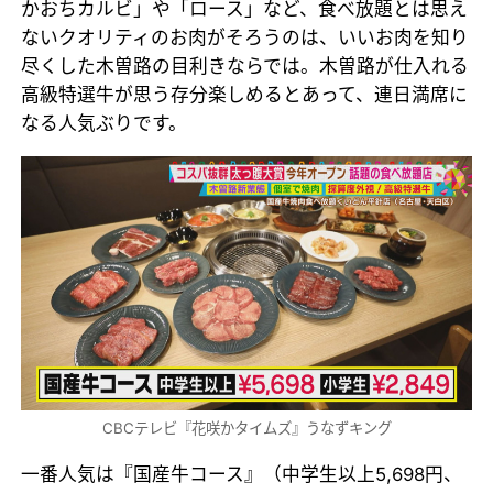
かおちカルビ」や「ロース」など、食べ放題とは思え
ないクオリティのお肉がそろうのは、いいお肉を知り
尽くした木曽路の目利きならでは。木曽路が仕入れる
高級特選牛が思う存分楽しめるとあって、連日満席に
なる人気ぶりです。
CBCテレビ『花咲かタイムズ』うなずキング
一番人気は『国産牛コース』（中学生以上5,698円、