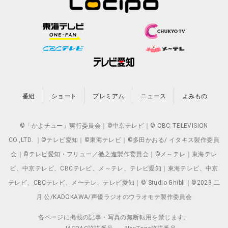
番組
ショート
プレミアム
ニュース
よみもの
©「かよチュー」実行委員会｜©中京テレビ｜© CBC TELEVISION
CO.,LTD. ｜©テレビ愛知｜©東海テレビ｜©多田かおる/ イタキス製作委員
会｜©テレビ愛知・フリュー／徹之進製作委員会｜©メ～テレ｜東海テレ
ビ、中京テレビ、CBCテレビ、メ～テレ、テレビ愛知｜東海テレビ、中京
テレビ、CBCテレビ、メ〜テレ、テレビ愛知｜© Studio Ghibli｜©2023 二
月 公/KADOKAWA/声優ラジオのウラオモテ製作委員会
各ページに掲載の記事・写真の無断転用を禁じます。