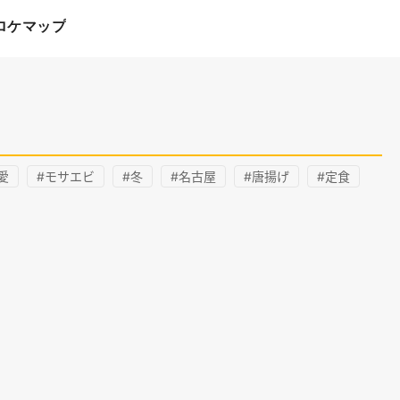
ロケマップ
愛
#モサエビ
#冬
#名古屋
#唐揚げ
#定食