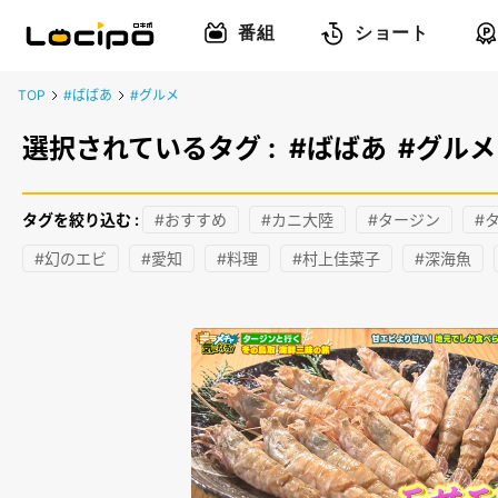
番組
ショート
TOP
#ばばあ
#グルメ
選択されているタグ :
#ばばあ
#グルメ
タグを絞り込む :
#おすすめ
#カニ大陸
#タージン
#
#幻のエビ
#愛知
#料理
#村上佳菜子
#深海魚