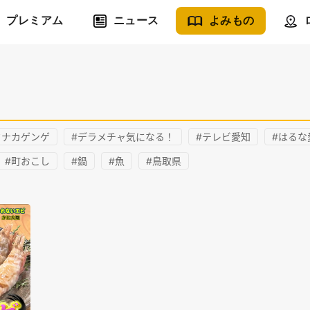
プレミアム
ニュース
よみもの
タナカゲンゲ
#デラメチャ気になる！
#テレビ愛知
#はるな
#町おこし
#鍋
#魚
#鳥取県