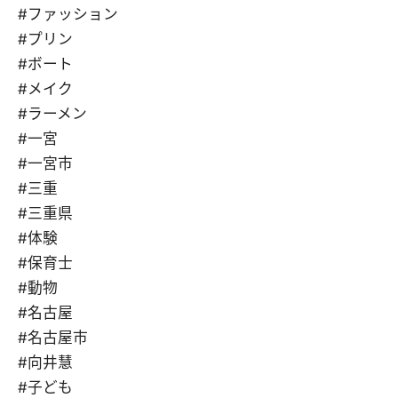
#ファッション
#プリン
#ボート
#メイク
#ラーメン
#一宮
#一宮市
#三重
#三重県
#体験
#保育士
#動物
#名古屋
#名古屋市
#向井慧
#子ども