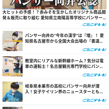
大ヒットの予感！？赤みそを生かしたオリジナル商品開
発＆販売に取り組む 愛知県立南陽高等学校にパンサー
向井が直撃！『いざ学校に向井ます』
パンサー向井の“今年の漢字”は『増』！ 愛
知県名古屋市から全国大会出場の『書道
部』でパフォーマンス！『いざ学校に向井
ます』
教室内にリアルな新幹線ホーム？気分は電
車の運転士！名古屋観光専門学校にパンサ
ー向井が潜入『いざ学校に向井ます』
岐阜県本巣市の高校にパンサー向井が潜
入！女子ケイリン界のニュースターともご
対面！！ 『いざ学校に向井ます』