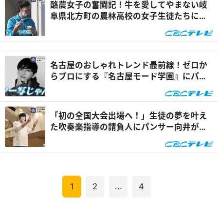
酪農女子の奮闘記！牛を愛してやまない岐
阜県北方町の農林高校の女子生徒たちにパ
ンサー向井が出会った！『いざ学校に向井
ます』
名古屋のおしゃれトレンド最前線！ゼロか
らプロにする『名古屋モード学園』にパン
サー向井が潜入！『いざ学校に向井ます』
「初の全国大会出場へ！」生徒の夢を叶え
た吹奏楽指導の請負人にパンサー向井が出
会った！日本福祉大学付属高等学校に向井
ます！『いざ学校に向井ます』
1
2
...
4