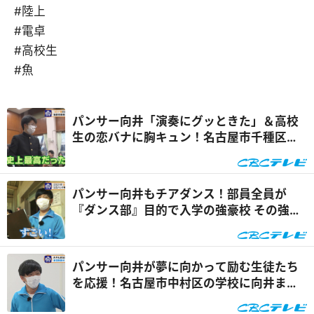
#陸上
#電卓
#高校生
#魚
パンサー向井「演奏にグッときた」＆高校
生の恋バナに胸キュン！名古屋市千種区菊
里高校の『吹奏楽部』に向井ます！『いざ
学校に向井ます』
パンサー向井もチアダンス！部員全員が
『ダンス部』目的で入学の強豪校 その強さ
の秘密に迫ります！『いざ学校に向井ま
す』
パンサー向井が夢に向かって励む生徒たち
を応援！名古屋市中村区の学校に向井ま
す！『いざ学校に向井ます』