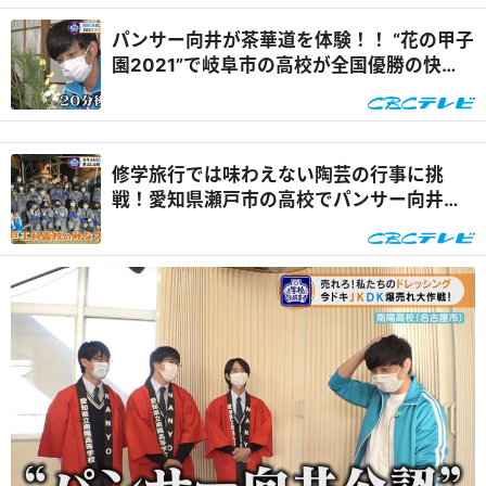
パンサー向井が茶華道を体験！！ “花の甲子
園2021”で岐阜市の高校が全国優勝の快
挙！『いざ学校に向井ます』
修学旅行では味わえない陶芸の行事に挑
戦！愛知県瀬戸市の高校でパンサー向井が
密着！『いざ学校に向井ます』