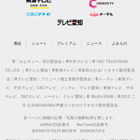
番組
ショート
プレミアム
ニュース
よみもの
©「かよチュー」実行委員会｜©中京テレビ｜© CBC TELEVISION
CO.,LTD. ｜©テレビ愛知｜©東海テレビ｜©多田かおる/ イタキス製作委員
会｜©テレビ愛知・フリュー／徹之進製作委員会｜©メ～テレ｜東海テレ
ビ、中京テレビ、CBCテレビ、メ～テレ、テレビ愛知｜東海テレビ、中京
テレビ、CBCテレビ、メ〜テレ、テレビ愛知｜© Studio Ghibli｜©2023 二
月 公/KADOKAWA/声優ラジオのウラオモテ製作委員会
各ページに掲載の記事・写真の無断転用を禁じます。
JASRAC許諾番号
NexTone許諾番号
第9008707022Y45038号
ID000007318