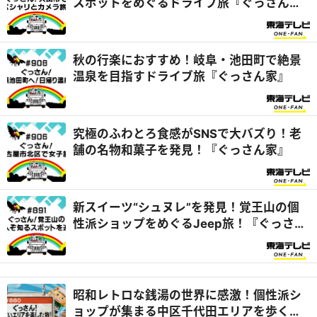
スポットをめぐるドライブ旅『ぐっさん
家』
秋の行楽におすすめ！岐阜・池田町で絶景
温泉を目指すドライブ旅『ぐっさん家』
究極のふわとろ食感がSNSで大バズり！老
舗の名物和菓子を発見！『ぐっさん家』
新スイーツ“シュヌレ”を発見！覚王山の個
性派ショップをめぐるJeep旅！『ぐっさん
家』
昭和レトロな銭湯の世界に感激！個性派シ
ョップが集まる中区千代田エリアを歩く旅