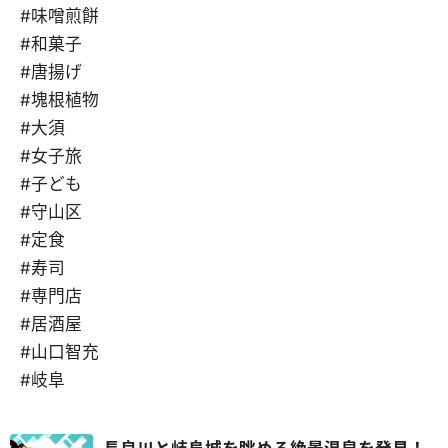
#味噌煎餅
#和菓子
#唐揚げ
#塊根植物
#大須
#女子旅
#子ども
#守山区
#定食
#寿司
#専門店
#居酒屋
#山口智充
#岐阜