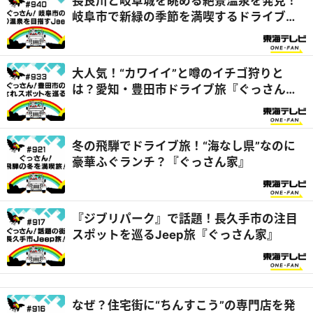
長良川と岐阜城を眺める絶景温泉を発見！
岐阜市で新緑の季節を満喫するドライブ旅
『ぐっさん家』
大人気！“カワイイ”と噂のイチゴ狩りと
は？愛知・豊田市ドライブ旅『ぐっさん
家』
冬の飛騨でドライブ旅！“海なし県”なのに
豪華ふぐランチ？『ぐっさん家』
『ジブリパーク』で話題！長久手市の注目
スポットを巡るJeep旅『ぐっさん家』
なぜ？住宅街に“ちんすこう”の専門店を発