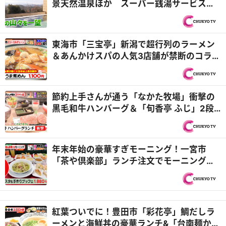
景天然温泉ほか スーパー銭湯サービス数
ランキング！『PS純金（ゴールド）』
東海市「三宝亭」新潟で超行列のラーメン
＆あんかけスパの人気3店舗が禁断のコラ
ボ！？『PS純金（ゴールド）』
節約上手さんが通う「なかた牧場」衝撃の
黒毛和牛ハンバーグ＆「旬香亭 ふじ」2段
重ね海鮮丼『PS純金（ゴールド）』
年末年始の豪華すぎモーニング！一宮市
「茶や倶楽部」ランチ注文でモーニングが
つく！？『PS純金（ゴールド）』
紅葉ついでに！豊田市「彩花亭」鯛だしラ
ーメンと海鮮丼の豪華ランチ&「台南麺かち