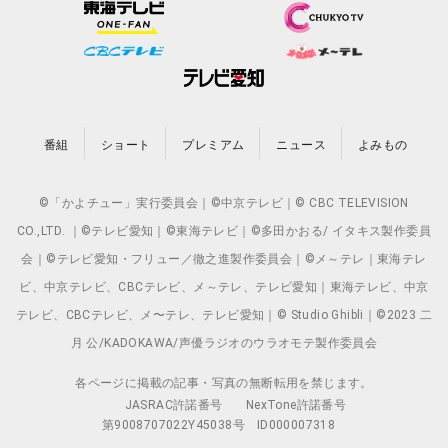
番組
ショート
プレミアム
ニュース
よみもの
©「かよチュー」実行委員会｜©中京テレビ｜© CBC TELEVISION
CO.,LTD. ｜©テレビ愛知｜©東海テレビ｜©多田かおる/ イタキス製作委員
会｜©テレビ愛知・フリュー／徹之進製作委員会｜©メ～テレ｜東海テレ
ビ、中京テレビ、CBCテレビ、メ～テレ、テレビ愛知｜東海テレビ、中京
テレビ、CBCテレビ、メ〜テレ、テレビ愛知｜© Studio Ghibli｜©2023 二
月 公/KADOKAWA/声優ラジオのウラオモテ製作委員会
各ページに掲載の記事・写真の無断転用を禁じます。
JASRAC許諾番号
NexTone許諾番号
第9008707022Y45038号
ID000007318