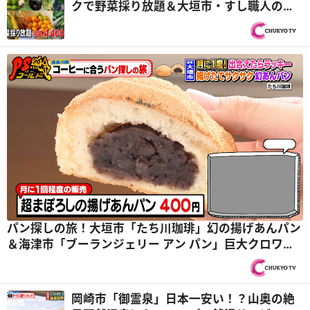
クで野菜採り放題＆大垣市・すし職人の豪
華海鮮ランチ『PS純金（ゴールド）』
パン探しの旅！大垣市「たち川珈琲」幻の揚げあんパン
＆海津市「ブーランジェリー アン パン」巨大クロワッ
サン『PS純金（ゴールド）』
岡崎市「御霊泉」日本一安い！？山奥の絶