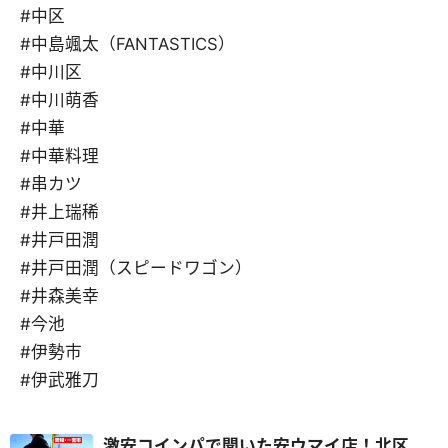
#中区
#中島颯太（FANTASTICS）
#中川区
#中川萌香
#中華
#中華料理
#串カツ
#井上瑞稀
#井戸田潤
#井戸田潤（スピードワゴン）
#井森美幸
#今池
#伊勢市
#伊武雅刀
激安コインパで聞いた安ウマイ店！北区