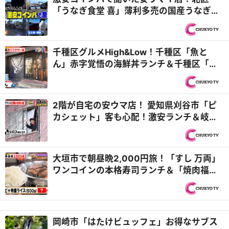
「うなぎ食堂 喜」薄利多売の国産うなぎ！
＆西区「中国料理 義源」誰にも知られたく
ない超穴場店！『PS純金（ゴールド）』
千種区グルメHigh&Low！千種区「魚と
ん」赤字覚悟の海鮮丼ランチ＆千種区「中
華食堂はまゆう 茶屋ヶ坂店」カリトロ食感
のステーキ風酢豚がお値打ち価格で⁉『PS
純金（ゴールド）』
2階が自宅の安ウマ店！ 愛知県刈谷市「ピ
カシェット」客も心配！激安ランチ＆岐阜
県本巣市「清太麺房」最強の餃子愛と味噌
ラーメン『PS純金（ゴールド）』
大垣市で朝昼晩2,000円旅！「すし 万両」
ワンコインの本格寿司ランチ＆「焼肉福
笑」限界！？5等級黒毛和牛が衝撃価格
『PS純金（ゴールド）』
岡崎市「はたけビュッフェ」お得なサブス