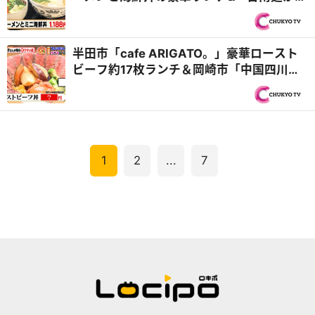
かち山」本格マーボー麺『PS純金（ゴール
ド）』
半田市「cafe ARIGATO。」豪華ロースト
ビーフ約17枚ランチ＆岡崎市「中国四川料
理 城北飯店」陳建民直伝の麻婆豆腐『PS純
金（ゴールド）』
1
2
...
7