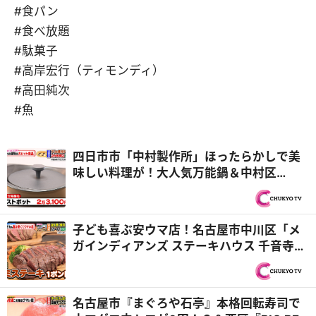
#食パン
#食べ放題
#駄菓子
#高岸宏行（ティモンディ）
#高田純次
#魚
四日市市「中村製作所」ほったらかしで美
味しい料理が！大人気万能鍋＆中村区
「MTG」スゴすぎシャワーヘッドの新展開
『PS純金（ゴールド）』
子ども喜ぶ安ウマ店！名古屋市中川区「メ
ガインディアンズ ステーキハウス 千音寺
店」総工費1億円超のキッズパーク『PS純
金（ゴールド）』
名古屋市『まぐろや石亭』本格回転寿司で