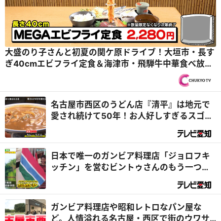
大盛のり子さんと初夏の関ケ原ドライブ！大垣市・長す
ぎ40cmエビフライ定食＆海津市・飛騨牛中華食べ放
題！？『PS純金（ゴールド）』
名古屋市西区のうどん店『清平』は地元で
愛され続けて50年！お人好しすぎるスゴイ
店だった！？『デラメチャ気になる！』
日本で唯一のガンビア料理店「ジョロフキ
ッチン」を営むビントゥさんのもう一つの
顔は『総領事』⁉｜デラメチャ気になる！
ガンビア料理店や昭和レトロなパン屋な
ど。人情溢れる名古屋・西区で街のウワサ