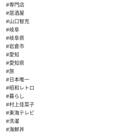
#専門店
#居酒屋
#山口智充
#岐阜
#岐阜県
#岩倉市
#愛知
#愛知県
#旅
#日本唯一
#昭和レトロ
#暮らし
#村上佳菜子
#東海テレビ
#洗濯
#海鮮丼