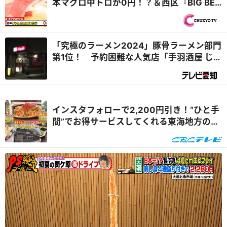
本マグロ中トロが0円！？＆西区『BIG BEN
DINER』自家製バンズの肉汁たっぷりバー
ガー『PS純金（ゴールド）』
「究極のラーメン2024」豚骨ラーメン部門
第1位！ 予約困難な人気店「手羽酒屋 じら
い亭」 名古屋市
インスタフォローで2,200円引き！“ひと手
間”でお得サービスしてくれる東海地方のグ
ルメスポットを体験リポート『花咲かタイ
ムズ』