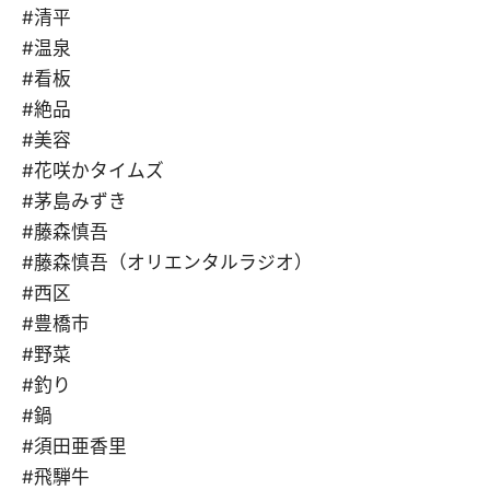
#清平
#温泉
#看板
#絶品
#美容
#花咲かタイムズ
#茅島みずき
#藤森慎吾
#藤森慎吾（オリエンタルラジオ）
#西区
#豊橋市
#野菜
#釣り
#鍋
#須田亜香里
#飛騨牛