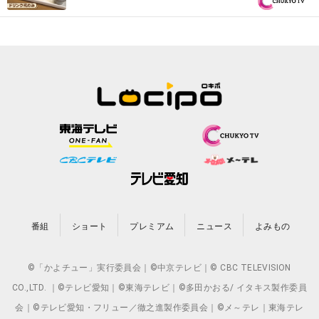
番組
ショート
プレミアム
ニュース
よみもの
©「かよチュー」実行委員会｜©中京テレビ｜© CBC TELEVISION
CO.,LTD. ｜©テレビ愛知｜©東海テレビ｜©多田かおる/ イタキス製作委員
会｜©テレビ愛知・フリュー／徹之進製作委員会｜©メ～テレ｜東海テレ