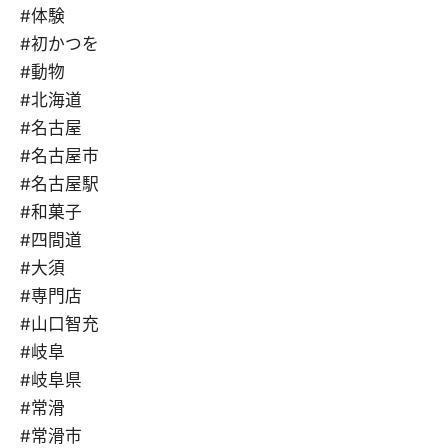
#体験
#初かつを
#動物
#北海道
#名古屋
#名古屋市
#名古屋駅
#和菓子
#四間道
#大須
#専門店
#山口智充
#岐阜
#岐阜県
#常滑
#常滑市