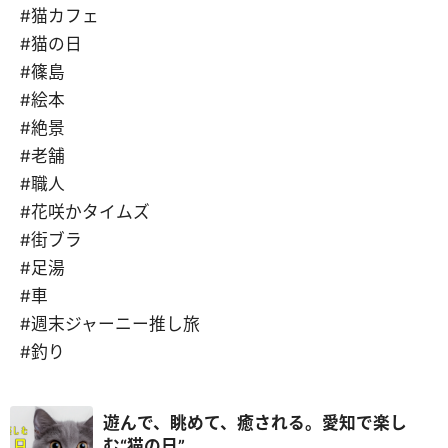
#猫カフェ
#猫の日
#篠島
#絵本
#絶景
#老舗
#職人
#花咲かタイムズ
#街ブラ
#足湯
#車
#週末ジャーニー推し旅
#釣り
遊んで、眺めて、癒される。愛知で楽し
む“猫の日”