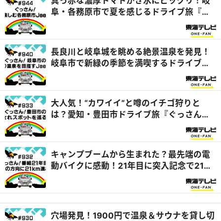
真っ赤な濃厚トマトかき氷にビックリ！岐
阜・各務原市で夏を感じるドライブ旅『ぐ
っさん家』
長良川と岐阜城を眺める絶景温泉を発見！
岐阜市で新緑の季節を満喫するドライブ旅
『ぐっさん家』
大人気！“カワイイ”と噂のイチゴ狩りと
は？愛知・豊田市ドライブ旅『ぐっさん
家』
キャンプブームから生まれた？最先端の電
動バイクに感動！21年目に突入記念で21時
の方向に21km進んでみたら…『ぐっさん
家』
穴場発見！1900円で温泉＆サウナを貸し切