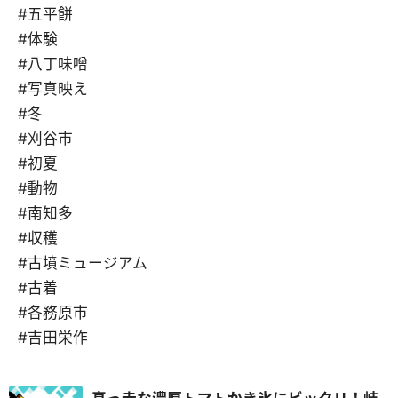
#五平餅
#体験
#八丁味噌
#写真映え
#冬
#刈谷市
#初夏
#動物
#南知多
#収穫
#古墳ミュージアム
#古着
#各務原市
#吉田栄作