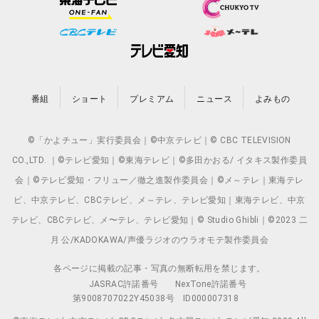
番組
ショート
プレミアム
ニュース
よみもの
©「かよチュー」実行委員会｜©中京テレビ｜© CBC TELEVISION
CO.,LTD. ｜©テレビ愛知｜©東海テレビ｜©多田かおる/ イタキス製作委員
会｜©テレビ愛知・フリュー／徹之進製作委員会｜©メ～テレ｜東海テレ
ビ、中京テレビ、CBCテレビ、メ～テレ、テレビ愛知｜東海テレビ、中京
テレビ、CBCテレビ、メ〜テレ、テレビ愛知｜© Studio Ghibli｜©2023 二
月 公/KADOKAWA/声優ラジオのウラオモテ製作委員会
各ページに掲載の記事・写真の無断転用を禁じます。
JASRAC許諾番号
NexTone許諾番号
第9008707022Y45038号
ID000007318