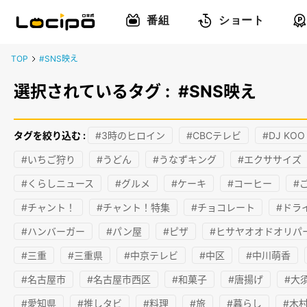
番組
ショート
TOP
#SNS映え
選択されているタグ :
#SNS映え
タグを絞り込む :
#3時のヒロイン
#CBCテレビ
#DJ KOO
#いちご狩り
#うどん
#うなずキング
#エクササイズ
#くらしニュース
#グルメ
#ケーキ
#コーヒー
#
#チャント！
#チャント！特集
#チョコレート
#ドラ
#ハンバーガー
#パン屋
#ピザ
#ヒサヤオオドオリパ
#三重
#三重県
#中京テレビ
#中区
#中川萌香
#名古屋市
#名古屋市西区
#和菓子
#唐揚げ
#大
#愛知県
#推しタビ
#料理
#旅
#暮らし
#木