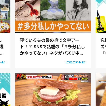
市
寝ている夫の髪の毛で文字アー
究
堪
ト！？ SNSで話題の「＃多分私し
ズ
ー
かやってない」ネタがバズリ中
『
『くらしニ...