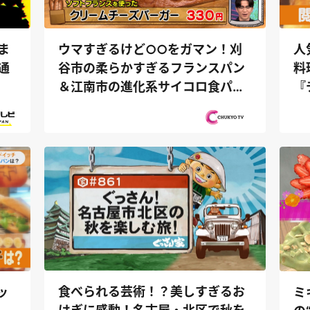
ウマすぎるけど○○をガマン！刈
人
ま
谷市の柔らかすぎるフランスパン
料
通
＆江南市の進化系サイコロ食パン
『
『PS純金...
食べられる芸術！？美しすぎるお
ッ
ミ