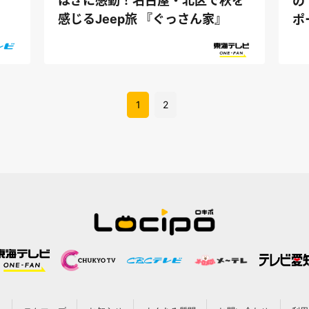
はぎに感動！名古屋・北区で秋を
の
感じるJeep旅 『ぐっさん家』
ポ
1
2