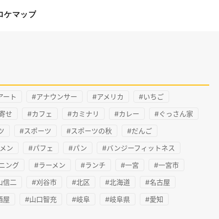
ロケマップ
アート
#アナウンサー
#アメリカ
#いちご
寄せ
#カフェ
#カミナリ
#カレー
#ぐっさん家
ツ
#スポーツ
#スポーツの秋
#だんご
メン
#パフェ
#パン
#バンジーフィットネス
ニング
#ラーメン
#ランチ
#一宮
#一宮市
山信二
#刈谷市
#北区
#北海道
#名古屋
酒屋
#山口智充
#岐阜
#岐阜県
#愛知