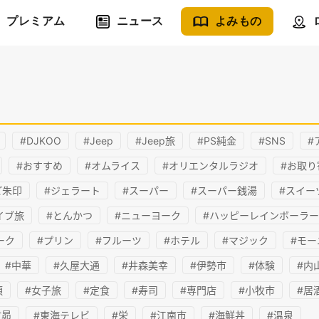
プレミアム
ニュース
よみもの
#DJKOO
#Jeep
#Jeep旅
#PS純金
#SNS
#
#おすすめ
#オムライス
#オリエンタルラジオ
#お取り
ご朱印
#ジェラート
#スーパー
#スーパー銭湯
#スイー
イブ旅
#とんかつ
#ニューヨーク
#ハッピーレインボーラー
ーク
#プリン
#フルーツ
#ホテル
#マジック
#モー
#中華
#久屋大通
#井森美幸
#伊勢市
#体験
#内
須
#女子旅
#定食
#寿司
#専門店
#小牧市
#居
村昴
#東海テレビ
#栄
#江南市
#海鮮丼
#温泉