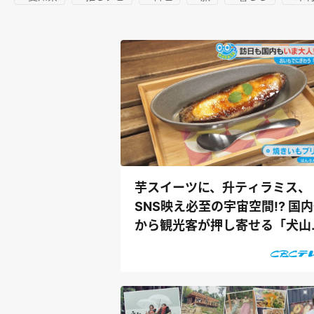
芋スイーツに、升ティラミス、
SNS映え必至の宇宙空間!? 国
から観光客が押し寄せる「犬山
下町」を...