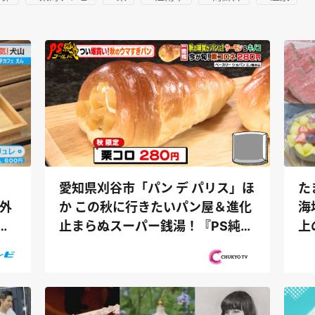
愛知県刈谷市「パン デ パリス」ほ
た
内外
か この秋に行きたいパン屋＆進化
海
城
止まらぬスーパー銭湯！『PS純金
上
（ゴ...
ム