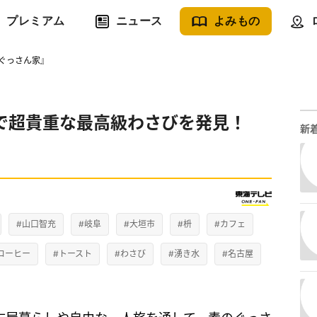
プレミアム
ニュース
よみもの
ぐっさん家』
で超貴重な最高級わさびを発見！
新
#山口智充
#岐阜
#大垣市
#枡
#カフェ
コーヒー
#トースト
#わさび
#湧き水
#名古屋