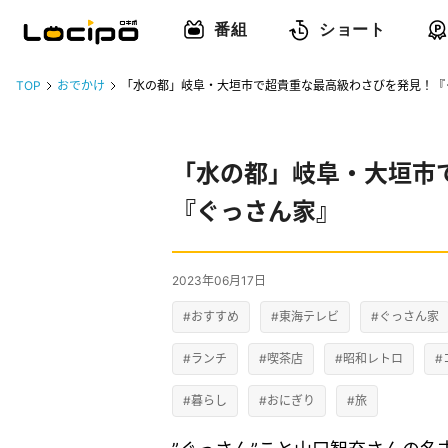
番組
ショート
TOP
おでかけ
「水の都」岐阜・大垣市で超貴重な最高級わさびを発見！『
「水の都」岐阜・大垣市
『ぐっさん家』
2023年06月17日
#おすすめ
#東海テレビ
#ぐっさん家
#ランチ
#喫茶店
#昭和レトロ
#
#暮らし
#おにぎり
#旅