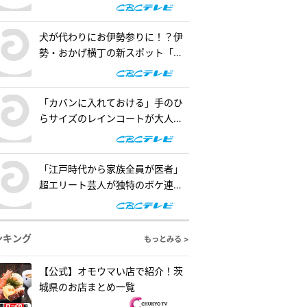
の懐事情をリサーチ『チャン
ト！』
犬が代わりにお伊勢参りに！？伊
勢・おかげ横丁の新スポット「オ
カゲ屋敷」で“おかげ犬”を体験
『チャント！』
「カバンに入れておける」手のひ
らサイズのレインコートが大人
気！「ダイソー」で買える夏の便
利グッズを紹介『チャント！』
「江戸時代から家族全員が医者」
超エリート芸人が独特のボケ連
発！自作ゲームで三上悠亜が歌声
を披露『ともだちたまご』
ンキング
もっとみる >
【公式】オモウマい店で紹介！茨
城県のお店まとめ一覧