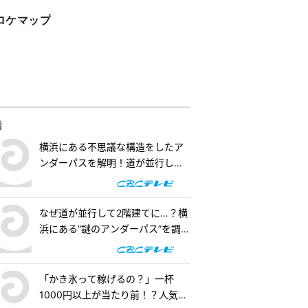
ロケマップ
着
横浜にある不思議な構造をしたア
ンダーパスを解明！道が並行して2
階建てになったワケとは『道との
遭遇』
なぜ道が並行して2階建てに…？横
浜にある“謎のアンダーパス”を調
査！『道との遭遇』
「かき氷って稼げるの？」一杯
1000円以上が当たり前！？人気店