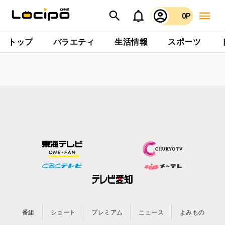
0P
トップ
バラエティ
生活情報
スポーツ
番組
ショート
プレミアム
ニュース
よみもの