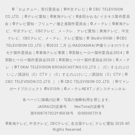
©「かよチュー」実行委員会｜©中京テレビ｜© CBC TELEVISION
CO.,LTD. ｜©テレビ愛知｜©東海テレビ｜©多田かおる/ イタキス製作委員
会｜©テレビ愛知・フリュー／徹之進製作委員会｜©メ～テレ｜©東海テレ
ビ、中京テレビ、CBCテレビ、メ～テレ、テレビ愛知｜東海テレビ、中京
テレビ、CBCテレビ、メ～テレ、テレビ愛知｜© Studio Ghibli｜©CBC
TELEVISION CO.,LTD.｜©2023 二月 公/KADOKAWA/声優ラジオのウラオ
モテ製作委員会｜©東海テレビ事業｜©実験ヒーロー製作委員会2024｜©
実験ヒーロー製作委員会2025｜©実験ヒーロー製作委員会2026｜©メ～テ
レ ｜©TOKAI TELEVISION BROADCASTING CO.,LTD.｜（C）すえのぶけ
いこ／講談社（C）CTV ｜（C）すえのぶけいこ／講談社（C）CTV｜©
CBC TELEVISION CO.,LTD. ｜ ｜© CBC TELEVISION CO.,LTD. ｜©ヴァン
ガードプロジェクト ©VG15th｜©メ～テレNEXT／ダンスチャンネル
各ページに掲載の記事・写真の無断転用を禁じます。
JASRAC許諾番号
NexTone許諾番号
第9008707022Y45038号
ID000007318
©東海テレビ, 中京テレビ, CBCテレビ, 名古屋テレビ, テレビ愛知 2020 All
Rights Reserved.