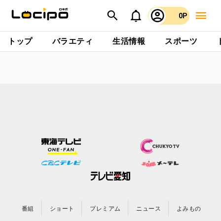
0P
トップ
バラエティ
生活情報
スポーツ
番組
ショート
プレミアム
ニュース
よみもの