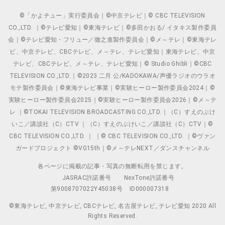
©「かよチュー」実行委員会｜©中京テレビ｜© CBC TELEVISION
CO.,LTD. ｜©テレビ愛知｜©東海テレビ｜©多田かおる/ イタキス製作委員
会｜©テレビ愛知・フリュー／徹之進製作委員会｜©メ～テレ｜©東海テレ
ビ、中京テレビ、CBCテレビ、メ～テレ、テレビ愛知｜東海テレビ、中京
テレビ、CBCテレビ、メ～テレ、テレビ愛知｜© Studio Ghibli｜©CBC
TELEVISION CO.,LTD.｜©2023 二月 公/KADOKAWA/声優ラジオのウラオ
モテ製作委員会｜©東海テレビ事業｜©実験ヒーロー製作委員会2024｜©
実験ヒーロー製作委員会2025｜©実験ヒーロー製作委員会2026｜©メ～テ
レ ｜©TOKAI TELEVISION BROADCASTING CO.,LTD.｜（C）すえのぶけ
いこ／講談社（C）CTV ｜（C）すえのぶけいこ／講談社（C）CTV｜©
CBC TELEVISION CO.,LTD. ｜ ｜© CBC TELEVISION CO.,LTD. ｜©ヴァン
ガードプロジェクト ©VG15th｜©メ～テレNEXT／ダンスチャンネル
各ページに掲載の記事・写真の無断転用を禁じます。
JASRAC許諾番号
NexTone許諾番号
第9008707022Y45038号
ID000007318
©東海テレビ, 中京テレビ, CBCテレビ, 名古屋テレビ, テレビ愛知 2020 All
Rights Reserved.