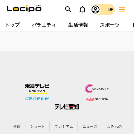
0P
トップ
バラエティ
生活情報
スポーツ
番組
ショート
プレミアム
ニュース
よみもの