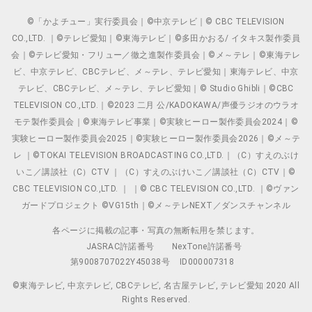
©「かよチュー」実行委員会｜©中京テレビ｜© CBC TELEVISION
CO.,LTD. ｜©テレビ愛知｜©東海テレビ｜©多田かおる/ イタキス製作委員
会｜©テレビ愛知・フリュー／徹之進製作委員会｜©メ～テレ｜©東海テレ
ビ、中京テレビ、CBCテレビ、メ～テレ、テレビ愛知｜東海テレビ、中京
テレビ、CBCテレビ、メ～テレ、テレビ愛知｜© Studio Ghibli｜©CBC
TELEVISION CO.,LTD.｜©2023 二月 公/KADOKAWA/声優ラジオのウラオ
モテ製作委員会｜©東海テレビ事業｜©実験ヒーロー製作委員会2024｜©
実験ヒーロー製作委員会2025｜©実験ヒーロー製作委員会2026｜©メ～テ
レ ｜©TOKAI TELEVISION BROADCASTING CO.,LTD.｜（C）すえのぶけ
いこ／講談社（C）CTV ｜（C）すえのぶけいこ／講談社（C）CTV｜©
CBC TELEVISION CO.,LTD. ｜ ｜© CBC TELEVISION CO.,LTD. ｜©ヴァン
ガードプロジェクト ©VG15th｜©メ～テレNEXT／ダンスチャンネル
各ページに掲載の記事・写真の無断転用を禁じます。
JASRAC許諾番号
NexTone許諾番号
第9008707022Y45038号
ID000007318
©東海テレビ, 中京テレビ, CBCテレビ, 名古屋テレビ, テレビ愛知 2020 All
Rights Reserved.