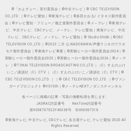
©「かよチュー」実行委員会｜©中京テレビ｜© CBC TELEVISION
CO.,LTD. ｜©テレビ愛知｜©東海テレビ｜©多田かおる/ イタキス製作委員
会｜©テレビ愛知・フリュー／徹之進製作委員会｜©メ～テレ｜©東海テレ
ビ、中京テレビ、CBCテレビ、メ～テレ、テレビ愛知｜東海テレビ、中京
テレビ、CBCテレビ、メ～テレ、テレビ愛知｜© Studio Ghibli｜©CBC
TELEVISION CO.,LTD.｜©2023 二月 公/KADOKAWA/声優ラジオのウラオ
モテ製作委員会｜©東海テレビ事業｜©実験ヒーロー製作委員会2024｜©
実験ヒーロー製作委員会2025｜©実験ヒーロー製作委員会2026｜©メ～テ
レ ｜©TOKAI TELEVISION BROADCASTING CO.,LTD.｜（C）すえのぶけ
いこ／講談社（C）CTV ｜（C）すえのぶけいこ／講談社（C）CTV｜©
CBC TELEVISION CO.,LTD. ｜ ｜© CBC TELEVISION CO.,LTD. ｜©ヴァン
ガードプロジェクト ©VG15th｜©メ～テレNEXT／ダンスチャンネル
各ページに掲載の記事・写真の無断転用を禁じます。
JASRAC許諾番号
NexTone許諾番号
第9008707022Y45038号
ID000007318
©東海テレビ, 中京テレビ, CBCテレビ, 名古屋テレビ, テレビ愛知 2020 All
Rights Reserved.