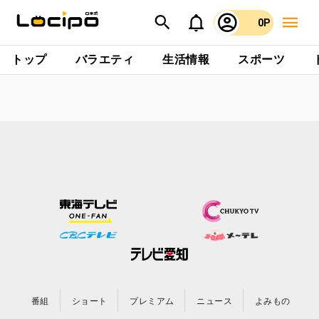
0P
トップ
バラエティ
生活情報
スポーツ
番組
ショート
プレミアム
ニュース
よみもの