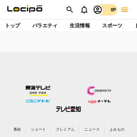
0P
トップ
バラエティ
生活情報
スポーツ
番組
ショート
プレミアム
ニュース
よみもの