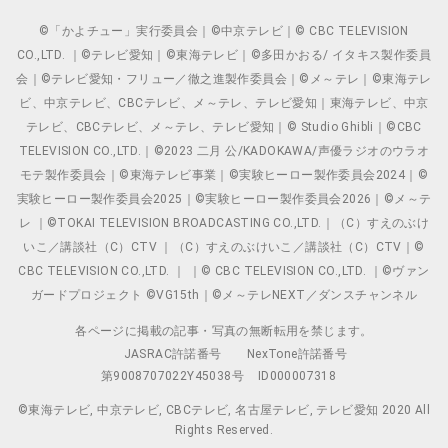
©「かよチュー」実行委員会｜©中京テレビ｜© CBC TELEVISION
CO.,LTD. ｜©テレビ愛知｜©東海テレビ｜©多田かおる/ イタキス製作委員
会｜©テレビ愛知・フリュー／徹之進製作委員会｜©メ～テレ｜©東海テレ
ビ、中京テレビ、CBCテレビ、メ～テレ、テレビ愛知｜東海テレビ、中京
テレビ、CBCテレビ、メ～テレ、テレビ愛知｜© Studio Ghibli｜©CBC
TELEVISION CO.,LTD.｜©2023 二月 公/KADOKAWA/声優ラジオのウラオ
モテ製作委員会｜©東海テレビ事業｜©実験ヒーロー製作委員会2024｜©
実験ヒーロー製作委員会2025｜©実験ヒーロー製作委員会2026｜©メ～テ
レ ｜©TOKAI TELEVISION BROADCASTING CO.,LTD.｜（C）すえのぶけ
いこ／講談社（C）CTV ｜（C）すえのぶけいこ／講談社（C）CTV｜©
CBC TELEVISION CO.,LTD. ｜ ｜© CBC TELEVISION CO.,LTD. ｜©ヴァン
ガードプロジェクト ©VG15th｜©メ～テレNEXT／ダンスチャンネル
各ページに掲載の記事・写真の無断転用を禁じます。
JASRAC許諾番号
NexTone許諾番号
第9008707022Y45038号
ID000007318
©東海テレビ, 中京テレビ, CBCテレビ, 名古屋テレビ, テレビ愛知 2020 All
Rights Reserved.