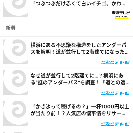
「つぶつぶだけ赤くて白いイチゴ、かわい
いね！」 『ぐっさん家』
新着
横浜にある不思議な構造をしたアンダーパ
スを解明！道が並行して2階建てになったワ
ケとは『道との遭遇』
なぜ道が並行して2階建てに…？横浜にあ
る“謎のアンダーパス”を調査！『道との遭
遇』
「かき氷って稼げるの？」一杯1000円以上
が当たり前！？人気店の懐事情をリサーチ
『チャント！』