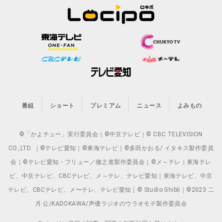
番組
ショート
プレミアム
ニュース
よみもの
©「かよチュー」実行委員会｜©中京テレビ｜© CBC TELEVISION
CO.,LTD. ｜©テレビ愛知｜©東海テレビ｜©多田かおる/ イタキス製作委員
会｜©テレビ愛知・フリュー／徹之進製作委員会｜©メ～テレ｜東海テレ
ビ、中京テレビ、CBCテレビ、メ～テレ、テレビ愛知｜東海テレビ、中京
テレビ、CBCテレビ、メ〜テレ、テレビ愛知｜© Studio Ghibli｜©2023 二
月 公/KADOKAWA/声優ラジオのウラオモテ製作委員会