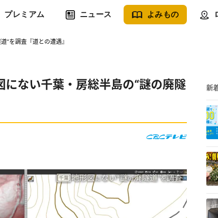
プレミアム
ニュース
よみもの
道”を調査『道との遭遇』
図にない千葉・房総半島の“謎の廃隧
新