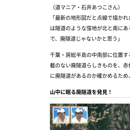
（道マニア・石井あつこさん）
「最新の地形図だと点線で描かれ
は隧道のような窪地が北と南にあ
で、廃隧道じゃないかと思う」
千葉・房総半島の中南部に位置す
載のない廃隧道らしきものを、赤
に廃隧道があるのか確かめるため
山中に眠る廃隧道を発見！