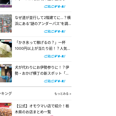
階建てになったワケとは『道との
遭遇』
なぜ道が並行して2階建てに…？横
浜にある“謎のアンダーパス”を調
査！『道との遭遇』
「かき氷って稼げるの？」一杯
1000円以上が当たり前！？人気店
の懐事情をリサーチ『チャン
ト！』
犬が代わりにお伊勢参りに！？伊
勢・おかげ横丁の新スポット「オ
カゲ屋敷」で“おかげ犬”を体験
『チャン...
ンキング
もっとみる >
【公式】オモウマい店で紹介！栃
木県のお店まとめ一覧