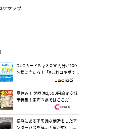
ロケマップ
着
QUOカードPay 3,000円分が100
名様に当たる！「#これロキポで見
れるよ」キャンペーン
夏休み！ 朝昼晩2,500円旅 in安城
市特集！東海３県ではここだ
け！？「はなまるうどん×吉野家
安城横山店...
横浜にある不思議な構造をしたア
ンダーパスを解明！道が並行して2