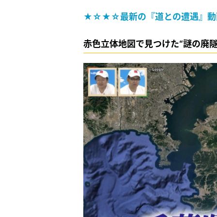
★☆★☆最新の『道との遭遇』動
赤色立体地図で見つけた“謎の廃隧