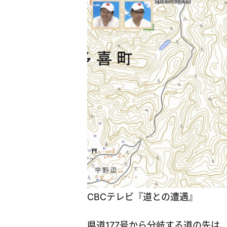
CBCテレビ『道との遭遇』
県道177号から分岐する道の先