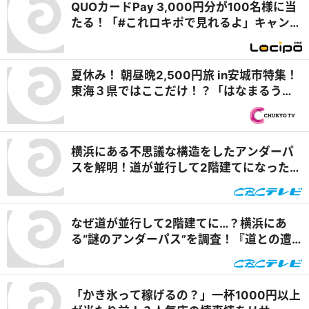
QUOカードPay 3,000円分が100名様に当
たる！「#これロキポで見れるよ」キャンペ
ーン
夏休み！ 朝昼晩2,500円旅 in安城市特集！
東海３県ではここだけ！？「はなまるうど
ん×吉野家 安城横山店」牛丼とうどんの最
強コラボで可能性は無限大！＆「福来源」
で食べられる安城の新名物「◯◯飯」に注
横浜にある不思議な構造をしたアンダーパ
目！ 『PS純金（ゴールド）』
スを解明！道が並行して2階建てになったワ
ケとは『道との遭遇』
なぜ道が並行して2階建てに…？横浜にあ
る“謎のアンダーパス”を調査！『道との遭
遇』
「かき氷って稼げるの？」一杯1000円以上