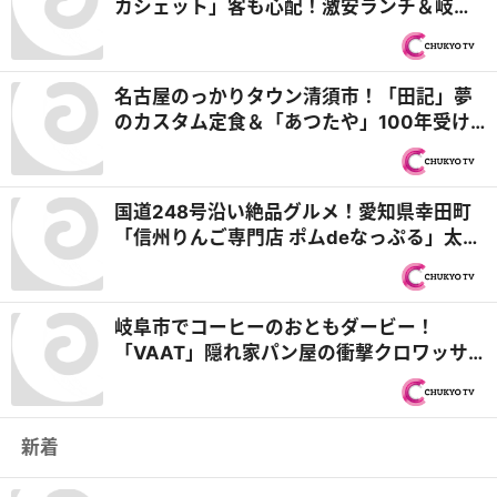
カシェット」客も心配！激安ランチ＆岐阜
県本巣市「清太麺房」最強の餃子愛と味噌
ラーメン『PS純金（ゴールド）』
名古屋のっかりタウン清須市！「田記」夢
のカスタム定食＆「あつたや」100年受け
継ぐ味噌ダレでなごやめし『PS純金（ゴー
ルド）』
国道248号沿い絶品グルメ！愛知県幸田町
「信州りんご専門店 ポムdeなっぷる」太っ
腹すぎる詰め放題！＆岡崎市「パティスリ
ー アルピーノ」生クリームもりもりバナナ
ボート『PS純金（ゴールド）』
岐阜市でコーヒーのおともダービー！
「VAAT」隠れ家パン屋の衝撃クロワッサ
ン＆「菓匠 将満 柳津店」極上みたらし生団
子『PS純金（ゴールド）』
新着