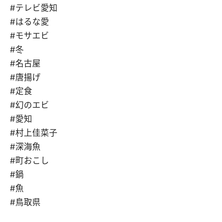
#テレビ愛知
#はるな愛
#モサエビ
#冬
#名古屋
#唐揚げ
#定食
#幻のエビ
#愛知
#村上佳菜子
#深海魚
#町おこし
#鍋
#魚
#鳥取県