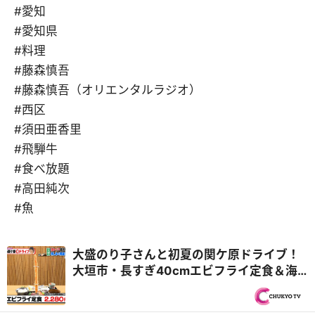
#愛知
#愛知県
#料理
#藤森慎吾
#藤森慎吾（オリエンタルラジオ）
#西区
#須田亜香里
#飛騨牛
#食べ放題
#高田純次
#魚
大盛のり子さんと初夏の関ケ原ドライブ！
大垣市・長すぎ40cmエビフライ定食＆海
津市・飛騨牛中華食べ放題！？『PS純金
（ゴールド）』