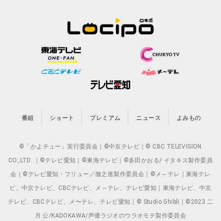
番組
ショート
プレミアム
ニュース
よみもの
©「かよチュー」実行委員会｜©中京テレビ｜© CBC TELEVISION
CO.,LTD. ｜©テレビ愛知｜©東海テレビ｜©多田かおる/ イタキス製作委員
会｜©テレビ愛知・フリュー／徹之進製作委員会｜©メ～テレ｜東海テレ
ビ、中京テレビ、CBCテレビ、メ～テレ、テレビ愛知｜東海テレビ、中京
テレビ、CBCテレビ、メ〜テレ、テレビ愛知｜© Studio Ghibli｜©2023 二
月 公/KADOKAWA/声優ラジオのウラオモテ製作委員会