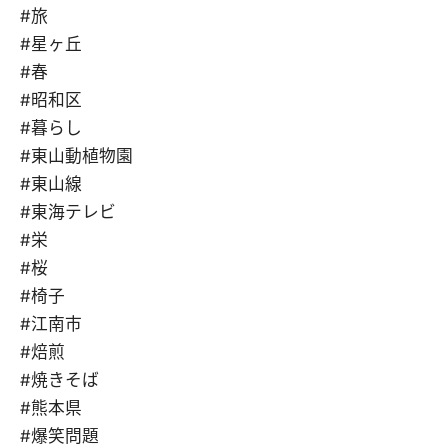
#旅
#星ヶ丘
#春
#昭和区
#暮らし
#東山動植物園
#東山線
#東海テレビ
#栄
#桜
#椅子
#江南市
#焙煎
#焼きそば
#熊本県
#爆笑問題