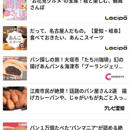
“お花見グルメ”の宝庫！桜と楽しむ、鶴舞
さんぽ
だって、名古屋人だもの。【愛知・岐阜】
食べておきたい、あんこスイーツ
パン探しの旅！大垣市「たち川珈琲」幻の
揚げあんパン＆海津市「ブーランジェリー
アン パン」巨大クロワッサン『PS純金（ゴ
ールド）』
江南市民が絶賛！話題のパン屋さん2選 揚
げカレーパンや、じゃがいもが丸ごと入っ
たパンも
パン１万個たべた“パンマニア”が認める絶