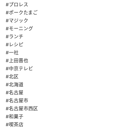
#プロレス
#ポークたまご
#マジック
#モーニング
#ランチ
#レシピ
#一社
#上田晋也
#中京テレビ
#北区
#北海道
#名古屋
#名古屋市
#名古屋市西区
#和菓子
#喫茶店