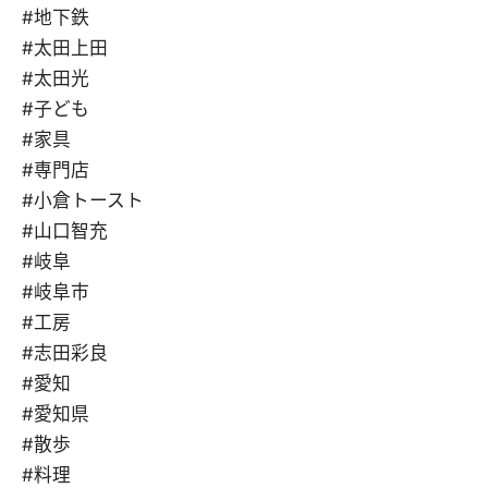
#地下鉄
#太田上田
#太田光
#子ども
#家具
#専門店
#小倉トースト
#山口智充
#岐阜
#岐阜市
#工房
#志田彩良
#愛知
#愛知県
#散歩
#料理