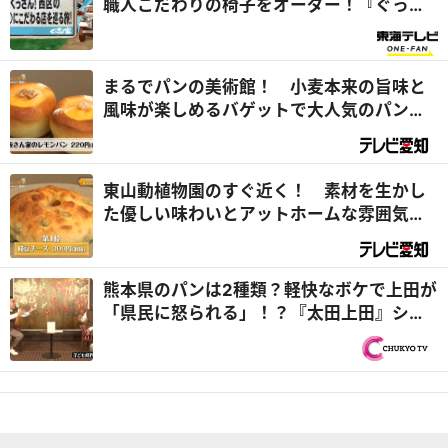
職人こだわりの椅子をオーダー！『ぐっさ
ん家』
まるでパンの美術館！ 小麦本来の旨味と
風味が楽しめるバゲットで大人気のパン屋
さんの秘密とは？ ～ パンを訪ねて三千里
「baguette rabbit 社口本店」後編
東山動植物園のすぐ近く！ 素材を生かし
た優しい味わいとアットホームな雰囲気が
人気のパン屋さんのおすすめパンランキン
グ！ ～ パンを訪ねて三千里「boulangerie
L'Equipe de Koganei」後編
熊本県のパンは2種類？軽快なボケで上田が
「県民に怒られる」！？『太田上田』シテ
ィーボーイVS九州男児編２