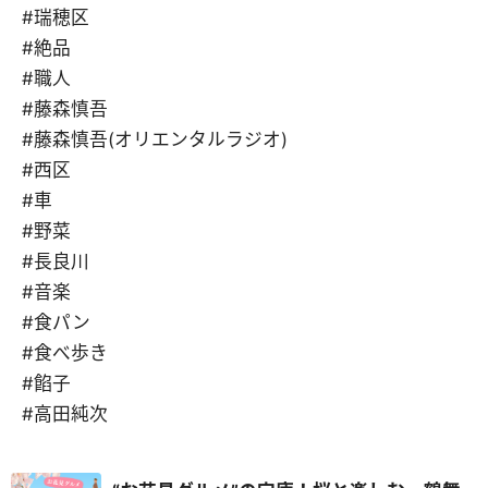
#瑞穂区
#絶品
#職人
#藤森慎吾
#藤森慎吾(オリエンタルラジオ)
#西区
#車
#野菜
#長良川
#音楽
#食パン
#食べ歩き
#餡子
#高田純次