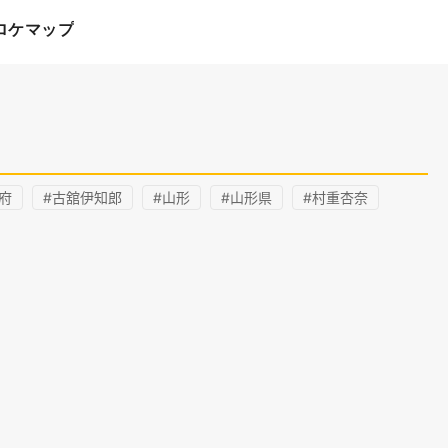
ロケマップ
府
#古舘伊知郎
#山形
#山形県
#村重杏奈