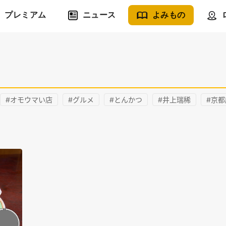
プレミアム
ニュース
よみもの
#オモウマい店
#グルメ
#とんかつ
#井上瑞稀
#京都