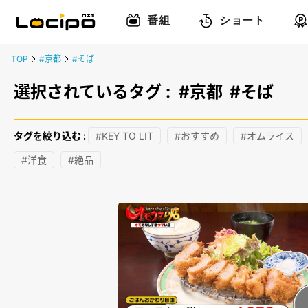
番組
ショート
TOP
#京都
#そば
選択されているタグ :
#京都
#そば
タグを絞り込む :
#KEY TO LIT
#おすすめ
#オムライス
#洋食
#絶品