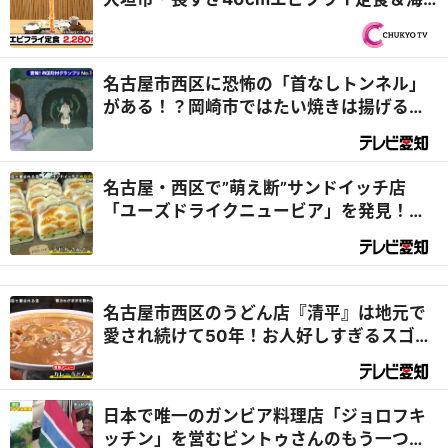
津市・飛騨牛中華食べ放題！？『PS純金
（ゴールド）』
名古屋市西区に恐怖の「首なしトンネル」
がある！？岡崎市ではたい焼きは揚げるの
が、一宮市ではモーニングをはしごするの
があたりまえ！？
名古屋・西区で”萌え断”サンドイッチ店
「ユーズドライクニュービア」を発見！店
主の夢がデラメチャすごかった！『デラメ
チャ気になる！』
名古屋市西区のうどん店『清平』は地元で
愛され続けて50年！お人好しすぎるスゴイ
店だった！？『デラメチャ気になる！』
日本で唯一のガンビア料理店「ジョロフキ
ッチン」を営むビントゥさんのもう一つの