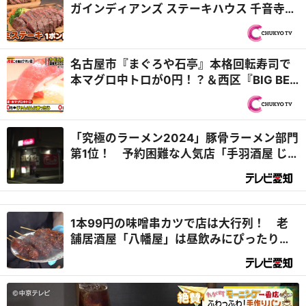
ガインディアンズ ステーキハウス 千音寺
店」総工費1億円超のキッズパーク『PS純
金（ゴールド）』
名古屋市『まぐろや石亭』本格回転寿司で
本マグロ中トロが0円！？＆西区『BIG BEN
DINER』自家製バンズの肉汁たっぷりバー
ガー『PS純金（ゴールド）』
「究極のラーメン2024」豚骨ラーメン部門
第1位！ 予約困難な人気店「手羽酒屋 じら
い亭」 名古屋市
1本99円の味噌串カツで店は大行列！ 老
舗居酒屋「八幡屋」は昼飲みにぴったり
名古屋市