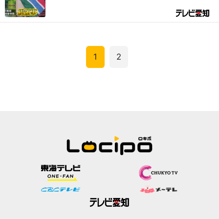
顔は『総領事』⁉｜デラメチャ気になる！
1
2