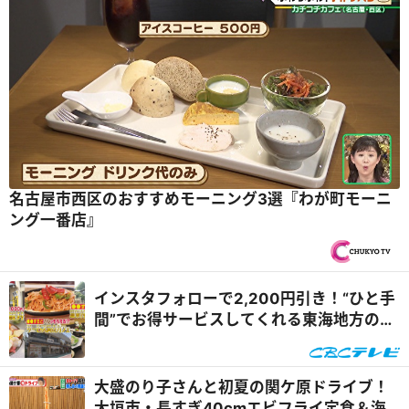
名古屋市西区のおすすめモーニング3選『わが町モーニ
ング一番店』
インスタフォローで2,200円引き！“ひと手
間”でお得サービスしてくれる東海地方のグ
ルメスポットを体験リポート『花咲かタイ
ムズ』
大盛のり子さんと初夏の関ケ原ドライブ！
大垣市・長すぎ40cmエビフライ定食＆海