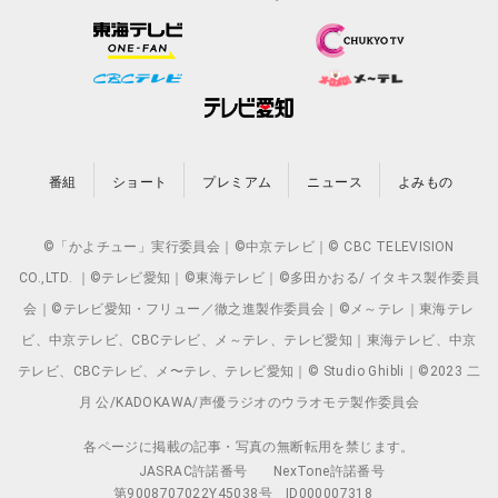
番組
ショート
プレミアム
ニュース
よみもの
©「かよチュー」実行委員会｜©中京テレビ｜© CBC TELEVISION
CO.,LTD. ｜©テレビ愛知｜©東海テレビ｜©多田かおる/ イタキス製作委員
会｜©テレビ愛知・フリュー／徹之進製作委員会｜©メ～テレ｜東海テレ
ビ、中京テレビ、CBCテレビ、メ～テレ、テレビ愛知｜東海テレビ、中京
テレビ、CBCテレビ、メ〜テレ、テレビ愛知｜© Studio Ghibli｜©2023 二
月 公/KADOKAWA/声優ラジオのウラオモテ製作委員会
各ページに掲載の記事・写真の無断転用を禁じます。
JASRAC許諾番号
NexTone許諾番号
第9008707022Y45038号
ID000007318