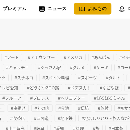
プレミアム
ニュース
よみもの
#アート
#アナウンサー
#アメリカ
#あんぱん
#イ
#キャッチ！
#ぐっさん家
#グルメ
#ケーキ
#コー
ーツ
#スナネコ
#スペイン料理
#スポーツ
#タルト
テレビ愛知
#どうぶつZOO鑑
#ドデスカ！
#なごや飯
#フルーツ
#プロレス
#ヘリコプター
#ぽるぽるちゃん
ー
#串揚げ
#丸の内
#今池
#伝統
#体験
#初か
街
#喫茶店
#四間道
#地下鉄
#地名しりとり～旅人なが
#山口智充
#岐阜
#愛知
#料理
#旅
#日本茶