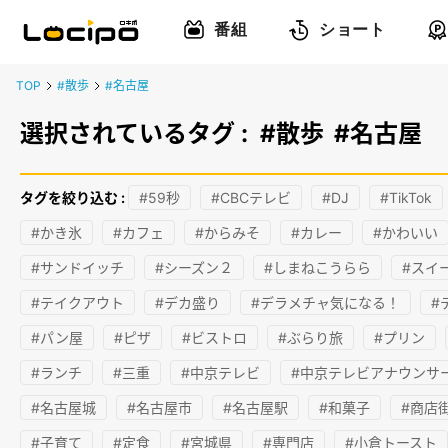
番組
ショート
TOP
#散歩
#名古屋
選択されているタグ :
#散歩
#名古屋
タグを絞り込む :
#59秒
#CBCテレビ
#DJ
#TikTok
#かき氷
#カフェ
#からみそ
#カレー
#かわいい
#サンドイッチ
#シーズン２
#しまねこうらら
#スイ
#テイクアウト
#デカ盛り
#デラメチャ気になる！
#
#パン屋
#ピザ
#ビストロ
#ぶらり旅
#プリン
#ランチ
#三重
#中京テレビ
#中京テレビアナウンサ
#名古屋城
#名古屋市
#名古屋駅
#和菓子
#商店
#子育て
#定食
#宮城県
#専門店
#小倉トースト