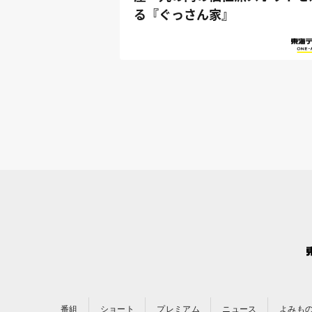
る『ぐっさん家』
番組
ショート
プレミアム
ニュース
よみも