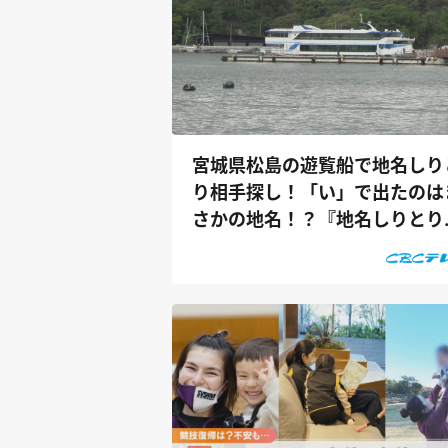
宮城県松島の遊覧船で地名しり
り相手探し！「い」で出たのは
さかの地名！？『地名しりとり
旅人な...