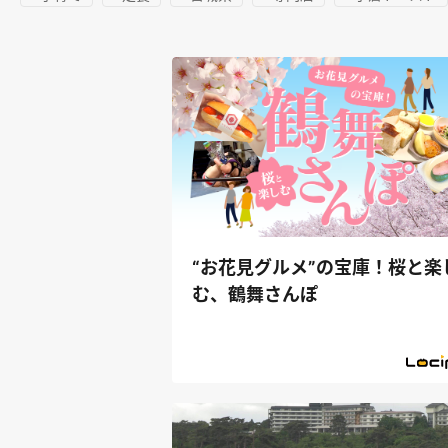
“お花見グルメ”の宝庫！桜と楽
む、鶴舞さんぽ