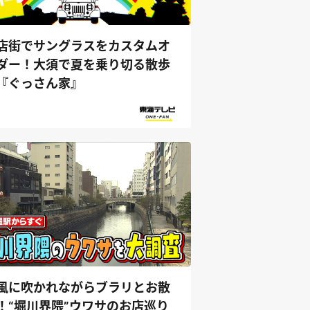
店街でサングラスをカスタムオ
ダー！大須で夏を乗り切る散歩
『ぐっさん家』
風に吹かれながらブラリとお散
！“堀川界隈”ウワサのお店巡り