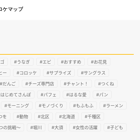
ロケマップ
チゴ
#うなぎ
#エビ
#おすすめ
#お花見
ヒー
#コロッケ
#サプライズ
#サングラス
#だんご
#チーズ専門店
#チャント！
#つくね
#はじめてさんぽ
#パフェ
#はるな愛
#パン
#モーニング
#モノづくり
#もふもふ
#ラーメン
つを
#動物
#北区
#北海道
#千種区
つの挑戦～
#堀川
#大須
#女性の活躍
#子ども