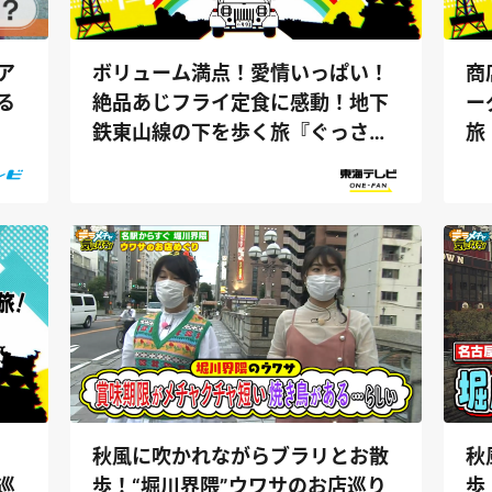
ボリューム満点！愛情いっぱい！
ア
商
絶品あじフライ定食に感動！地下
る
ー
鉄東山線の下を歩く旅『ぐっさん
旅
家』
秋風に吹かれながらブラリとお散
秋
歩！“堀川界隈”ウワサのお店巡り
歩
巡