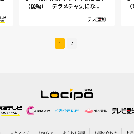
（後編）『デラメチャ気にな
（
る！』
る
1
2
の
ロケマップ
お知らせ
よくある質問
お問い合わせ
利用