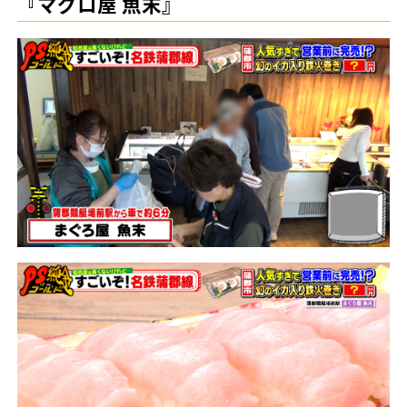
『マグロ屋 魚末』