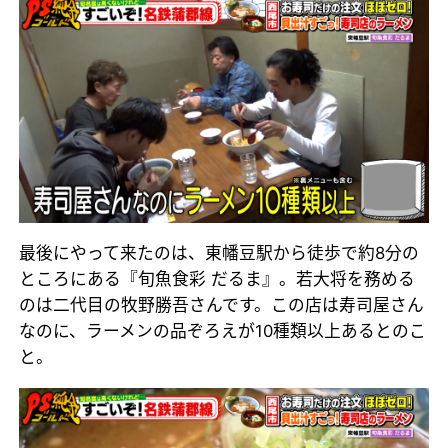
最後にやって来たのは、東幡豆駅から徒歩で約8分の
ところにある『旬魚食彩 だるま』。若大将を務める
のは二代目の牧野勝吾さんです。この店は寿司屋さん
なのに、ラーメンの品ぞろえが10種類以上あるとのこ
と。