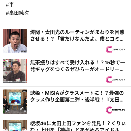
#車
#高田純次
爆問・太田光のルーティンがまわりを困惑
させる！？「君だけなんだよ、僕とコミュ
ニケーションできるのは」『太田上田』
無茶振りはすべて受け入れる！？15秒で一
発ギャグをつくるぜひらーがオードリー・
春日と即興ユニットを組む『オドぜひ』
歌姫・MISIAがクラスメートに！？最強の
クラス作り企画第二弾・後半戦！『太田上
田』
櫻坂46に太田上田ファンを発見！？くりぃ
む・上田を「神様」とあがめるアイドルと