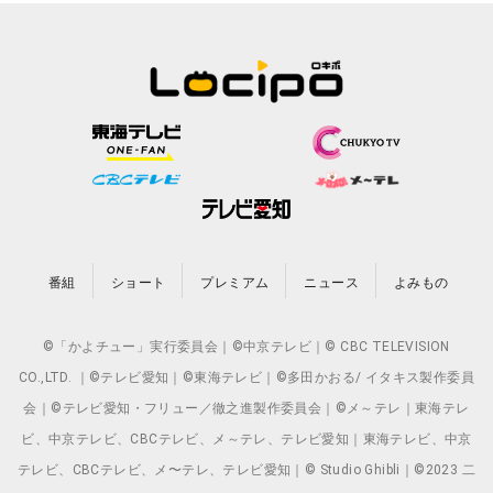
番組
ショート
プレミアム
ニュース
よみもの
©「かよチュー」実行委員会｜©中京テレビ｜© CBC TELEVISION
CO.,LTD. ｜©テレビ愛知｜©東海テレビ｜©多田かおる/ イタキス製作委員
会｜©テレビ愛知・フリュー／徹之進製作委員会｜©メ～テレ｜東海テレ
ビ、中京テレビ、CBCテレビ、メ～テレ、テレビ愛知｜東海テレビ、中京
テレビ、CBCテレビ、メ〜テレ、テレビ愛知｜© Studio Ghibli｜©2023 二