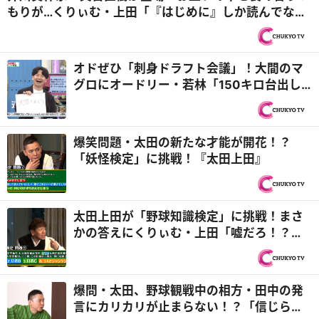
もりが…くりぃむ・上田「『はじめに』しか読んでない
だろ！」『太田上田』
オドぜひ「刺身ドラフト会議」！大間のマ
グロにオードリー・若林「150キロ台出し
たもんね」『オドぜひ』
爆笑問題・太田の新たな才能が開花！？
「妖怪検定」に挑戦！『太田上田』
太田上田が「野球知識検定」に挑戦！まさ
かの答えにくりぃむ・上田「嘘だろ！？」
『太田上田』
爆問・太田、野球観戦中の相方・田中の発
言にカリカリが止まらない！？「信じられ