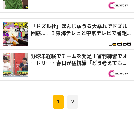
ないよね」『太田上田』
「ドズル社」ぼんじゅうる大暴れでドズル
困惑...！？東海テレビと中京テレビで番組
お手伝い『開局！ドズル社TV』
野球未経験でチームを発足！審判練習でオ
ードリー・春日が猛抗議「どう考えてもボ
ールでしょ？」『オドぜひ』
1
2