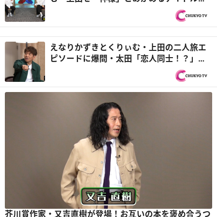
は！？『太田上田』
えなりかずきとくりぃむ・上田の二人旅エ
ピソードに爆問・太田「恋人同士！？」
『太田上田』
芥川賞作家・又吉直樹が登場！お互いの本を褒め合うつ