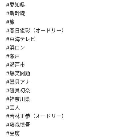
#愛知県
#新幹線
#旅
#春日俊彰（オードリー）
#東海テレビ
#浜ロン
#瀬戸
#瀬戸市
#爆笑問題
#磯貝アナ
#磯貝初奈
#神奈川県
#芸人
#若林正恭（オードリー）
#藤森慎吾
#豆腐