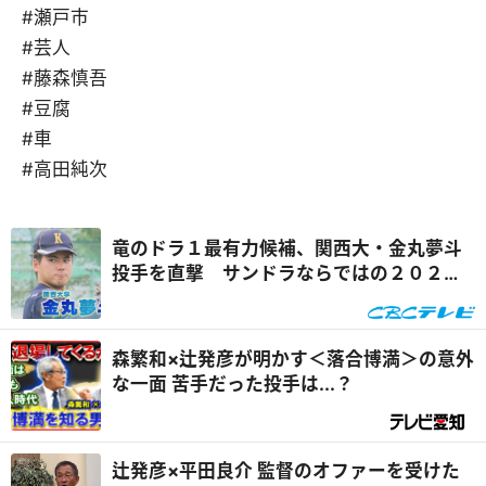
#瀬戸市
#芸人
#藤森慎吾
#豆腐
#車
#高田純次
竜のドラ１最有力候補、関西大・金丸夢斗
投手を直撃 サンドラならではの２０２４
年ドラフト情報を一挙公開『サンデードラ
ゴンズ』
森繁和×辻発彦が明かす＜落合博満＞の意外
な一面 苦手だった投手は...？
辻発彦×平田良介 監督のオファーを受けた