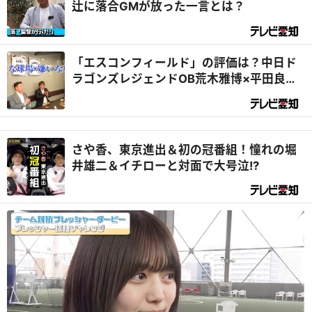
辻に落合GMが放った一言とは？
「エスコンフィールド」の評価は？中日ド
ラゴンズレジェンドOB荒木雅博×平田良介
が各球場を徹底解説
さや香、東京進出＆初の冠番組！憧れの堀
井雄二＆イチローと対面で大号泣!?