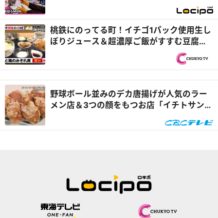
お手伝い『開局！ドズル社TV』
桃鉄にのってる町！イチゴ1パック使用生し
ぼりジュース＆超濃厚ご飯がすすむ豆腐丼
ランチ『PS純金（ゴールド）』
野球ボール並みのデカ唐揚げが人気のラー
メン店＆3つの顔をもつお店「イチトサンブ
ンノイチ」愛知・幸田町なりゆきグルメ旅
『なりゆきアフロ』