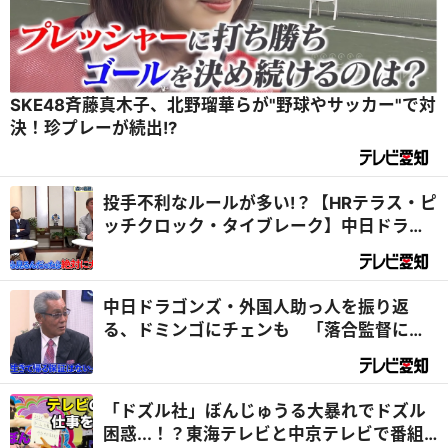
SKE48斉藤真木子、北野瑠華らが"野球やサッカー"で対
決！珍プレーが続出!?
投手不利なルールが多い!？【HRテラス・ピ
ッチクロック・タイブレーク】中日ドラゴ
ンズのレジェンド森繫和×岩瀬仁紀の見解
は!？
中日ドラゴンズ・外国人助っ人を振り返
る、ドミンゴにチェンも 「落合監督に言
われてドミニカへ...」森繁和が語る
「ドズル社」ぼんじゅうる大暴れでドズル
困惑...！？東海テレビと中京テレビで番組