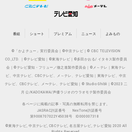
番組
ショート
プレミアム
ニュース
よみもの
©「かよチュー」実行委員会｜©中京テレビ｜© CBC TELEVISION
CO.,LTD. ｜©テレビ愛知｜©東海テレビ｜©多田かおる/ イタキス製作委員
会｜©テレビ愛知・フリュー／徹之進製作委員会｜©メ～テレ｜東海テレ
ビ、中京テレビ、CBCテレビ、メ～テレ、テレビ愛知｜東海テレビ、中京
テレビ、CBCテレビ、メ〜テレ、テレビ愛知｜© Studio Ghibli｜©2023 二
月 公/KADOKAWA/声優ラジオのウラオモテ製作委員会
各ページに掲載の記事・写真の無断転用を禁じます。
JASRAC許諾番号
NexTone許諾番号
第9008707022Y45038号
ID000007318
©東海テレビ, 中京テレビ, CBCテレビ, 名古屋テレビ, テレビ愛知 2020 All
Rights Reserved.