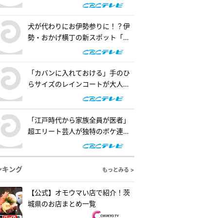
の懐事情をリサーチ『チャン
ト！』
犬が代わりにお伊勢参りに！？伊
勢・おかげ横丁の新スポット「オ
カゲ屋敷」で“おかげ犬”を体験
『チャント！』
「カバンに入れておける」手のひ
らサイズのレインコートが大人
気！「ダイソー」で買える夏の便
利グッズを紹介『チャント！』
「江戸時代から家族全員が医者」
超エリート芸人が独特のボケ連
発！自作ゲームで三上悠亜が歌声
を披露『ともだちたまご』
ンキング
もっとみる >
【公式】オモウマい店で紹介！茨
城県のお店まとめ一覧