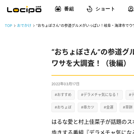
番組
ショート
TOP
おでかけ
“おちょぼさん”の参道グルメがいっぱい！岐阜・海津市で
“おちょぼさん”の参道グ
ワサを大調査！（後編）
2022年03月17日
#おすすめ
#デラメチャ気になる！
#
#おちょぼ
#串カツ
#金運
#草餅
はるな愛と村上佳菜子が話題のス
歩きする番組『デラメチャ気にな