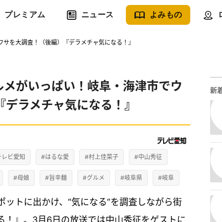
プレミアム
ニュース
よみもの
ウワサを大調査！（後編）『デラメチャ気になる！』
ルメがいっぱい！岐阜・海津市でウ
新
『デラメチャ気になる！』
テレビ愛知
#はるな愛
#村上佳菜子
#中山秀征
#母娘
#旨辛麺
#グルメ
#岐阜県
#岐阜
ポットに出かけ、“気になる”を調査しながら街
る！』。3月6日の放送では中山秀征をゲストに