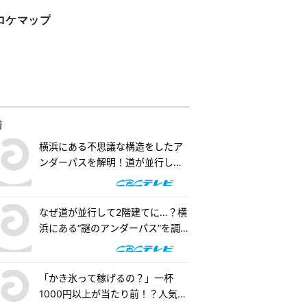
ロケマップ
着
横浜にある不思議な構造をしたア
ンダーパスを解明！道が並行して2
階建てになったワケとは『道との
遭遇』
なぜ道が並行して2階建てに…？横
浜にある“謎のアンダーパス”を調
査！『道との遭遇』
「かき氷って稼げるの？」一杯
1000円以上が当たり前！？人気店