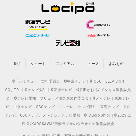
番組
ショート
プレミアム
ニュース
よみもの
©「かよチュー」実行委員会｜©中京テレビ｜© CBC TELEVISION
CO.,LTD. ｜©テレビ愛知｜©東海テレビ｜©多田かおる/ イタキス製作委員
会｜©テレビ愛知・フリュー／徹之進製作委員会｜©メ～テレ｜東海テレ
ビ、中京テレビ、CBCテレビ、メ～テレ、テレビ愛知｜東海テレビ、中京
テレビ、CBCテレビ、メ〜テレ、テレビ愛知｜© Studio Ghibli｜©2023 二
月 公/KADOKAWA/声優ラジオのウラオモテ製作委員会
各ページに掲載の記事・写真の無断転用を禁じます。