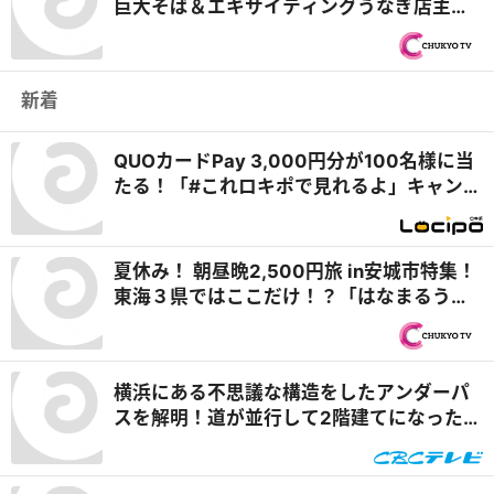
巨大そば＆エキサイティングうなぎ店主
「野沢屋」を再訪！『オモウマい店』
新着
QUOカードPay 3,000円分が100名様に当
たる！「#これロキポで見れるよ」キャンペ
ーン
夏休み！ 朝昼晩2,500円旅 in安城市特集！
東海３県ではここだけ！？「はなまるうど
ん×吉野家 安城横山店」牛丼とうどんの最
強コラボで可能性は無限大！＆「福来源」
で食べられる安城の新名物「◯◯飯」に注
横浜にある不思議な構造をしたアンダーパ
目！ 『PS純金（ゴールド）』
スを解明！道が並行して2階建てになったワ
ケとは『道との遭遇』