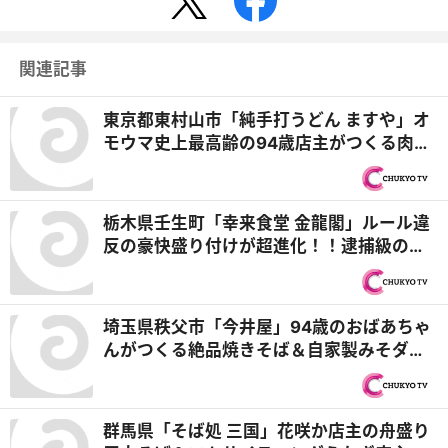
関連記事
東京都東村山市「純手打うどん ますや」オ
モウマ史上最高齢の94歳店主がつくる肉汁
うどん＆おかわりも完食！1万回来店の90
歳超常連『オモウマい店』
栃木県壬生町「幸来食堂 金龍閣」ルール違
反の豪快盛り付けが超進化！！逮捕級の海
鮮丼＆元警察官夫婦に密着『オモウマい
店』
埼玉県秩父市「今井屋」94歳のおばあちゃ
んがつくる絶品焼きそば＆自家製みそダレ
がクセになる特製ホクホクみそポテト『オ
モウマい店』
群馬県「そば処 三国」花咲か店主の舟盛り