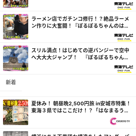
ぽるちゃんのはじめてさ...
ラーメン店でガチンコ修行！？絶品ラーメ
ン作りに大奮闘！『ぽるぽるちゃんのはじ
めてさんぽ』
スリル満点！はじめての逆バンジーで空中
へ大大大ジャンプ！ 『ぽるぽるちゃんの
はじめてさんぽ』
新着
夏休み！ 朝昼晩2,500円旅 in安城市特集！
東海３県ではここだけ！？「はなまるうど
ん×吉野家 安城横山店...