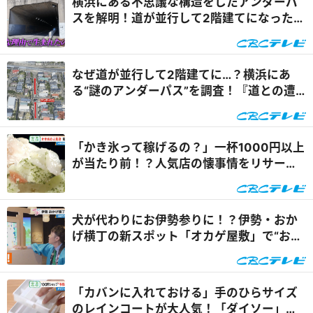
横浜にある不思議な構造をしたアンダーパ
スを解明！道が並行して2階建てになったワ
ケとは『道との遭遇』
なぜ道が並行して2階建てに…？横浜にあ
る“謎のアンダーパス”を調査！『道との遭
遇』
「かき氷って稼げるの？」一杯1000円以上
が当たり前！？人気店の懐事情をリサーチ
『チャント！』
犬が代わりにお伊勢参りに！？伊勢・おか
げ横丁の新スポット「オカゲ屋敷」で“おか
げ犬”を体験『チャン...
「カバンに入れておける」手のひらサイズ
のレインコートが大人気！「ダイソー」で