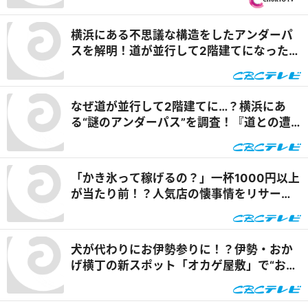
強コラボで可能性は無限大！＆「福来源」
で食べられる安城の新名物「◯◯飯」に注
横浜にある不思議な構造をしたアンダーパ
目！ 『PS純金（ゴールド）』
スを解明！道が並行して2階建てになったワ
ケとは『道との遭遇』
なぜ道が並行して2階建てに…？横浜にあ
る“謎のアンダーパス”を調査！『道との遭
遇』
「かき氷って稼げるの？」一杯1000円以上
が当たり前！？人気店の懐事情をリサーチ
『チャント！』
犬が代わりにお伊勢参りに！？伊勢・おか
げ横丁の新スポット「オカゲ屋敷」で“おか
げ犬”を体験『チャント！』