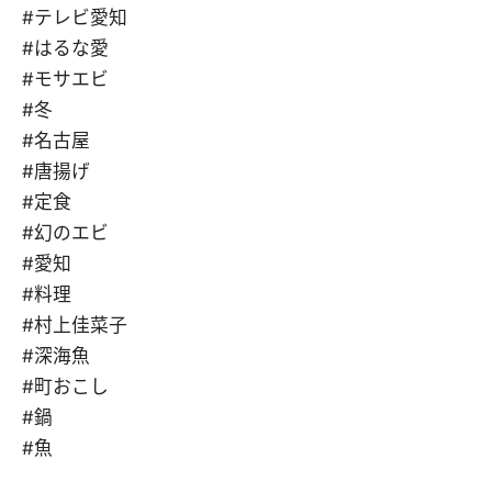
#テレビ愛知
#はるな愛
#モサエビ
#冬
#名古屋
#唐揚げ
#定食
#幻のエビ
#愛知
#料理
#村上佳菜子
#深海魚
#町おこし
#鍋
#魚