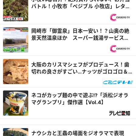
バトル！小牧市「ベジブル 小牧店」レタス
0円＆春日井市「お好み焼き どりーむ 本
店」食べ放題お惣菜『PS純金（ゴール
ド）』
岡崎市「御霊泉」日本一安い！？山奥の絶
景天然温泉ほか スーパー銭湯サービス数
ランキング！『PS純金（ゴールド）』
大阪のカリスマシェフがプロデュース！歯
切れの良さがすごい…ナッツがゴロゴロ＆
濃厚クリームチーズがたっぷり入ったハー
ド系パンの秘密とは『チャント！』
ネコがカップ麺の中で遊ぶ!?「浜松ジオラ
マグランプリ」傑作選【Vol.4】
ナウシカと王蟲の場面をジオラマで表現