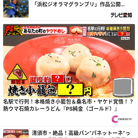
「浜松ジオラマグランプリ」作品公開
【Vol.3】
名駅で行列！本格焼き小籠包＆桑名市・ヤケド覚悟！？
熱ウマ石焼カレーうどん『PS純金（ゴールド）』
清須市・絶品！高級パン“パネットーネ”っ