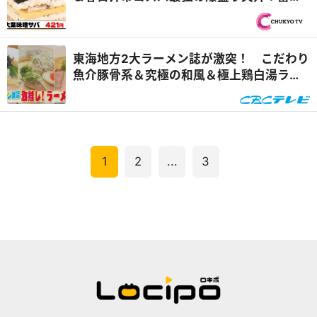
山すべり台完全制覇の旅『PS純金（ゴール
ド）』
東海地方2大ラーメン誌が激突！ こだわり
魚介豚骨系＆究極の和風＆極上鶏白湯ラー
メン店を紹介！『花咲かタイムズ』
1
2
...
3