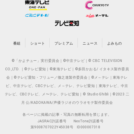
番組
ショート
プレミアム
ニュース
よみもの
©「かよチュー」実行委員会｜©中京テレビ｜© CBC TELEVISION
CO.,LTD. ｜©テレビ愛知｜©東海テレビ｜©多田かおる/ イタキス製作委員
会｜©テレビ愛知・フリュー／徹之進製作委員会｜©メ～テレ｜東海テレ
ビ、中京テレビ、CBCテレビ、メ～テレ、テレビ愛知｜東海テレビ、中京
テレビ、CBCテレビ、メ〜テレ、テレビ愛知｜© Studio Ghibli｜©2023 二
月 公/KADOKAWA/声優ラジオのウラオモテ製作委員会
各ページに掲載の記事・写真の無断転用を禁じます。
JASRAC許諾番号
NexTone許諾番号
第9008707022Y45038号
ID000007318