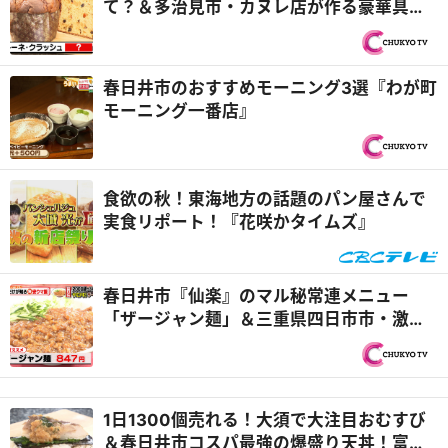
て？＆多治見市・カヌレ店が作る豪華具材
キッシュ コーヒーに合うパン探しの旅 庄
内川編！『PS純金（ゴールド）』
春日井市のおすすめモーニング3選『わが町
モーニング一番店』
食欲の秋！東海地方の話題のパン屋さんで
実食リポート！『花咲かタイムズ』
春日井市『仙楽』のマル秘常連メニュー
「ザージャン麺」＆三重県四日市市・激安
海鮮食堂がうどん店開店！『PS純金（ゴー
ルド）』
1日1300個売れる！大須で大注目おむすび
＆春日井市コスパ最強の爆盛り天丼！富士