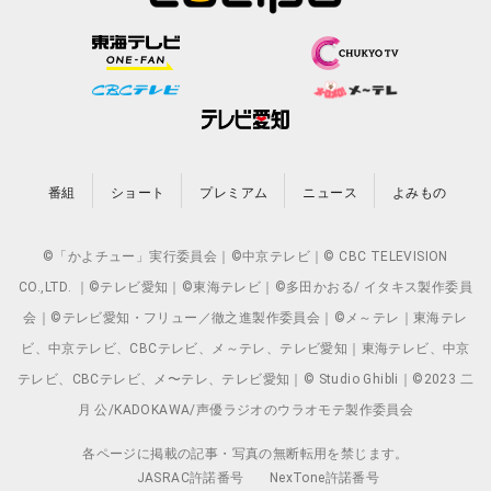
番組
ショート
プレミアム
ニュース
よみもの
©「かよチュー」実行委員会｜©中京テレビ｜© CBC TELEVISION
CO.,LTD. ｜©テレビ愛知｜©東海テレビ｜©多田かおる/ イタキス製作委員
会｜©テレビ愛知・フリュー／徹之進製作委員会｜©メ～テレ｜東海テレ
ビ、中京テレビ、CBCテレビ、メ～テレ、テレビ愛知｜東海テレビ、中京
テレビ、CBCテレビ、メ〜テレ、テレビ愛知｜© Studio Ghibli｜©2023 二
月 公/KADOKAWA/声優ラジオのウラオモテ製作委員会
各ページに掲載の記事・写真の無断転用を禁じます。
JASRAC許諾番号
NexTone許諾番号