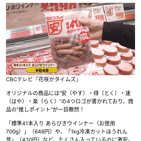
CBCテレビ『花咲かタイムズ』
オリジナルの商品には“安（やす）・得（とく）・速
（はや）・楽（らく）”の4つロゴが書かれており、商
品の“推しポイント”が一目瞭然！
「標準41本入り あらびきウインナー（お徳用
700g）」（646円）や、「1kg冷凍カットほうれん
草」（430円）など、たくさん入っているのに激安。