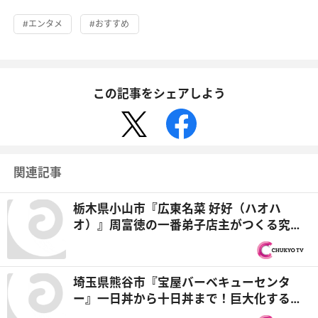
#エンタメ
#おすすめ
この記事をシェアしよう
関連記事
栃木県小山市『広東名菜 好好（ハオハ
オ）』周富徳の一番弟子店主がつくる究極
チャーハン＆麻婆飯『オモウマい店』
埼玉県熊谷市『宝屋バーベキューセンタ
ー』一日丼から十日丼まで！巨大化する豚
丼＆すり鉢を器に使う店はオモウマい？