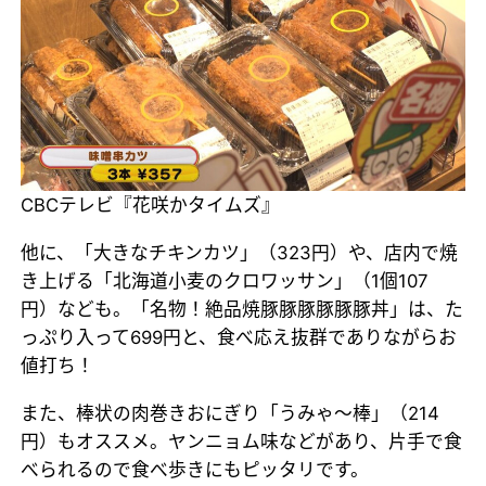
CBCテレビ『花咲かタイムズ』
他に、「大きなチキンカツ」（323円）や、店内で焼
き上げる「北海道小麦のクロワッサン」（1個107
円）なども。「名物！絶品焼豚豚豚豚豚豚丼」は、た
っぷり入って699円と、食べ応え抜群でありながらお
値打ち！
また、棒状の肉巻きおにぎり「うみゃ～棒」（214
円）もオススメ。ヤンニョム味などがあり、片手で食
べられるので食べ歩きにもピッタリです。