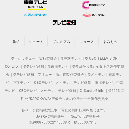
番組
ショート
プレミアム
ニュース
よみもの
©「かよチュー」実行委員会｜©中京テレビ｜© CBC TELEVISION
CO.,LTD. ｜©テレビ愛知｜©東海テレビ｜©多田かおる/ イタキス製作委員
会｜©テレビ愛知・フリュー／徹之進製作委員会｜©メ～テレ｜東海テレ
ビ、中京テレビ、CBCテレビ、メ～テレ、テレビ愛知｜東海テレビ、中京
テレビ、CBCテレビ、メ〜テレ、テレビ愛知｜© Studio Ghibli｜©2023 二
月 公/KADOKAWA/声優ラジオのウラオモテ製作委員会
各ページに掲載の記事・写真の無断転用を禁じます。
JASRAC許諾番号
NexTone許諾番号
第9008707022Y45038号
ID000007318