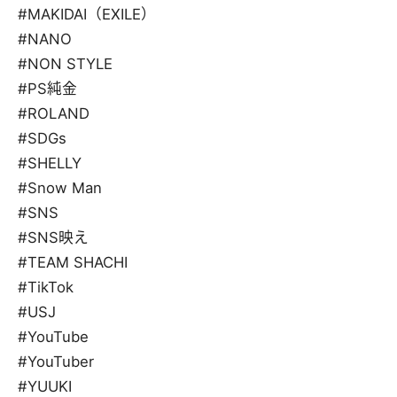
#MAKIDAI（EXILE）
#NANO
#NON STYLE
#PS純金
#ROLAND
#SDGs
#SHELLY
#Snow Man
#SNS
#SNS映え
#TEAM SHACHI
#TikTok
#USJ
#YouTube
#YouTuber
#YUUKI