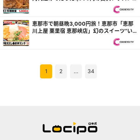
＆千種区「麵屋はなび」名人直伝！一生も
ののチャーハンの極意『PS純金（ゴール
ド）』
恵那市で朝昼晩3,000円旅！恵那市「恵那
川上屋 栗里宿 恵那峡店」幻のスイーツ”い
がぐりもち”＆「うどん居酒屋 橙」だし巻き
ドッカーン！ド迫力どんぶり『PS純金（ゴ
ールド）』
1
2
...
34