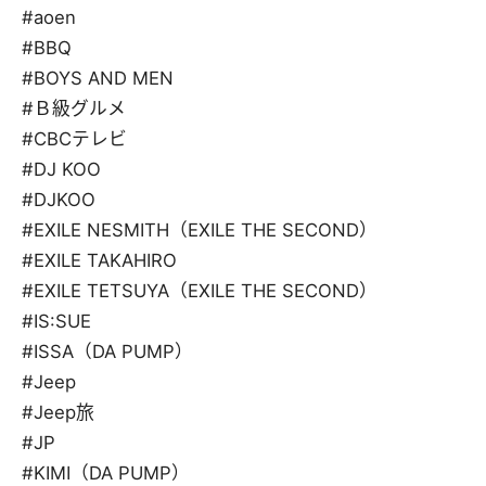
#aoen
#BBQ
#BOYS AND MEN
#Ｂ級グルメ
#CBCテレビ
#DJ KOO
#DJKOO
#EXILE NESMITH（EXILE THE SECOND）
#EXILE TAKAHIRO
#EXILE TETSUYA（EXILE THE SECOND）
#IS:SUE
#ISSA（DA PUMP）
#Jeep
#Jeep旅
#JP
#KIMI（DA PUMP）