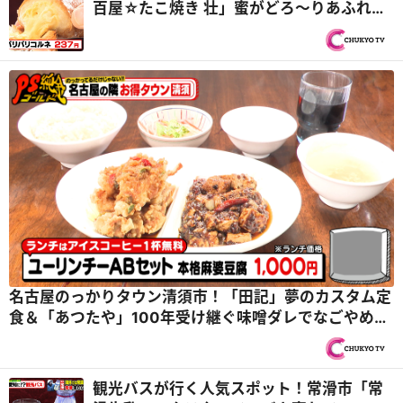
百屋☆たこ焼き 壮」蜜がどろ～りあふれる
焼き芋＆岐阜県可児市「マエジマ製パン」
ザクザク食感のコルネ『PS純金（ゴール
ド）』
名古屋のっかりタウン清須市！「田記」夢のカスタム定
食＆「あつたや」100年受け継ぐ味噌ダレでなごやめし
『PS純金（ゴールド）』
観光バスが行く人気スポット！常滑市「常