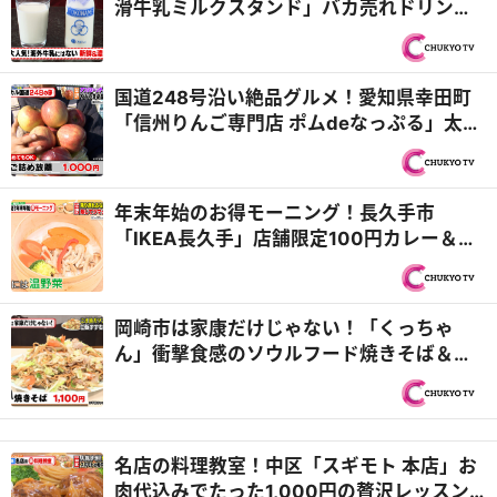
滑牛乳ミルクスタンド」バカ売れドリンク
＆「大塚屋 名古屋 車道本店」高級布鑑賞と
激安はぎれ大会『PS純金（ゴールド）』
国道248号沿い絶品グルメ！愛知県幸田町
「信州りんご専門店 ポムdeなっぷる」太っ
腹すぎる詰め放題！＆岡崎市「パティスリ
ー アルピーノ」生クリームもりもりバナナ
ボート『PS純金（ゴールド）』
年末年始のお得モーニング！長久手市
「IKEA長久手」店舗限定100円カレー＆千
種区「ピーグリーンベーカリー 名古屋本山
店」丸ごと食パンのせいろ蒸し『PS純金
（ゴールド）』
岡崎市は家康だけじゃない！「くっちゃ
ん」衝撃食感のソウルフード焼きそば＆
「バプール」シャカシャカもちもちドーナ
ツ『PS純金（ゴールド）』
名店の料理教室！中区「スギモト 本店」お
肉代込みでたった1,000円の贅沢レッスン