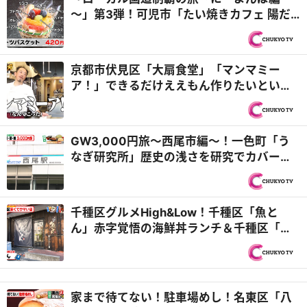
～」第3弾！可児市「たい焼きカフェ 陽だ
まり」バリエーション豊富なアレンジたい
焼き！＆岐阜市「金生堂」お値打ちなスイ
ーツに目移りしまくり！？『PS純金（ゴー
京都市伏見区「大扇食堂」「マンマミー
ルド）』
ア！」できるだけええもん作りたいという
ド正直者シェフがお出迎え『オモウマい
店』
GW3,000円旅～西尾市編～！一色町「う
なぎ研究所」歴史の浅さを研究でカバー！
＆矢曽根町「とんかつ処 たけ家 とんとん」
有名精肉店が西尾の新名物を開発！？『PS
純金（ゴールド）』
千種区グルメHigh&Low！千種区「魚と
ん」赤字覚悟の海鮮丼ランチ＆千種区「中
華食堂はまゆう 茶屋ヶ坂店」カリトロ食感
のステーキ風酢豚がお値打ち価格で⁉『PS
純金（ゴールド）』
家まで待てない！駐車場めし！名東区「八