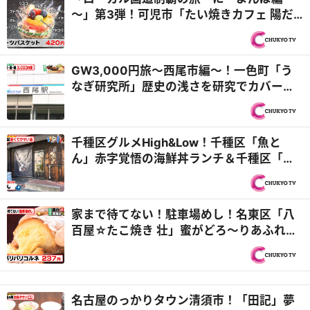
～」第3弾！可児市「たい焼きカフェ 陽だ
まり」バリエーション豊富なアレンジたい
焼き！＆岐阜市「金生堂」お値打ちなスイ
ーツに目移りしまくり！？『PS純金（ゴー
GW3,000円旅～西尾市編～！一色町「う
ルド）』
なぎ研究所」歴史の浅さを研究でカバー！
＆矢曽根町「とんかつ処 たけ家 とんとん」
有名精肉店が西尾の新名物を開発！？『PS
純金（ゴールド）』
千種区グルメHigh&Low！千種区「魚と
ん」赤字覚悟の海鮮丼ランチ＆千種区「中
華食堂はまゆう 茶屋ヶ坂店」カリトロ食感
のステーキ風酢豚がお値打ち価格で⁉『PS
純金（ゴールド）』
家まで待てない！駐車場めし！名東区「八
百屋☆たこ焼き 壮」蜜がどろ～りあふれる
焼き芋＆岐阜県可児市「マエジマ製パン」
ザクザク食感のコルネ『PS純金（ゴール
ド）』
名古屋のっかりタウン清須市！「田記」夢