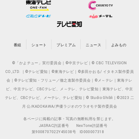
番組
ショート
プレミアム
ニュース
よみもの
©「かよチュー」実行委員会｜©中京テレビ｜© CBC TELEVISION
CO.,LTD. ｜©テレビ愛知｜©東海テレビ｜©多田かおる/ イタキス製作委員
会｜©テレビ愛知・フリュー／徹之進製作委員会｜©メ～テレ｜東海テレ
ビ、中京テレビ、CBCテレビ、メ～テレ、テレビ愛知｜東海テレビ、中京
テレビ、CBCテレビ、メ〜テレ、テレビ愛知｜© Studio Ghibli｜©2023 二
月 公/KADOKAWA/声優ラジオのウラオモテ製作委員会
各ページに掲載の記事・写真の無断転用を禁じます。
JASRAC許諾番号
NexTone許諾番号
第9008707022Y45038号
ID000007318