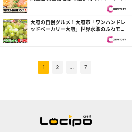
がぐりもち”＆「うどん居酒屋 橙」だし巻き
ドッカーン！ド迫力どんぶり『PS純金（ゴ
ールド）』
大府の自慢グルメ！大府市「ワンハンドレ
ッドベーカリー大府」世界水準のふわモチ
食パン＆「サグワットファーマーズ」時間
無制限でシャインマスカット食べ放題『PS
純金（ゴールド）』
1
2
...
7