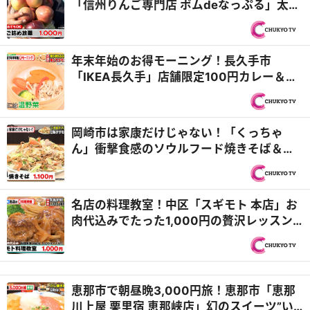
「信州りんご専門店 ポムdeなっぷる」太っ
腹すぎる詰め放題！＆岡崎市「パティスリ
ー アルピーノ」生クリームもりもりバナナ
ボート『PS純金（ゴールド）』
年末年始のお得モーニング！長久手市
「IKEA長久手」店舗限定100円カレー＆千
種区「ピーグリーンベーカリー 名古屋本山
店」丸ごと食パンのせいろ蒸し『PS純金
（ゴールド）』
岡崎市は家康だけじゃない！「くっちゃ
ん」衝撃食感のソウルフード焼きそば＆
「バプール」シャカシャカもちもちドーナ
ツ『PS純金（ゴールド）』
名店の料理教室！中区「スギモト 本店」お
肉代込みでたった1,000円の贅沢レッスン
＆千種区「麵屋はなび」名人直伝！一生も
ののチャーハンの極意『PS純金（ゴール
ド）』
恵那市で朝昼晩3,000円旅！恵那市「恵那
川上屋 栗里宿 恵那峡店」幻のスイーツ”い