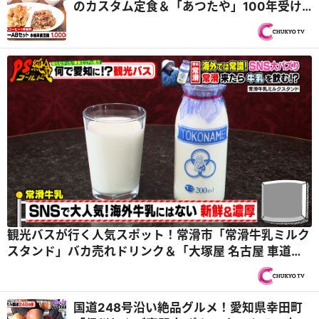
のカスタム定食＆「あつたや」100年受け
継ぐ味噌ダレでなごやめし『PS純金（ゴー
ルド）』
観光バスが行く人気スポット！常滑市「常滑牛乳ミルク
スタンド」バカ売れドリンク＆「大塚屋 名古屋 車道本
店」高級布鑑賞と激安はぎれ大会『PS純金（ゴール
ド）』
国道248号沿い絶品グルメ！愛知県幸田町