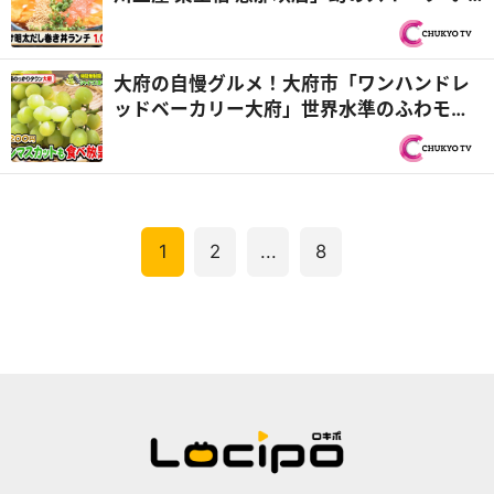
がぐりもち”＆「うどん居酒屋 橙」だし巻き
ドッカーン！ド迫力どんぶり『PS純金（ゴ
ールド）』
大府の自慢グルメ！大府市「ワンハンドレ
ッドベーカリー大府」世界水準のふわモチ
食パン＆「サグワットファーマーズ」時間
無制限でシャインマスカット食べ放題『PS
純金（ゴールド）』
1
2
...
8