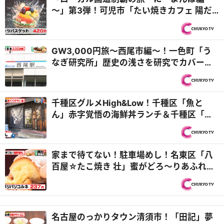
～」第3弾！可児市「たい焼きカフェ 陽だ
まり」バリエーション豊富なアレンジたい
焼き！＆岐阜市「金生堂」お値打ちなスイ
ーツに目移りしまくり！？『PS純金（ゴー
GW3,000円旅～西尾市編～！一色町「う
ルド）』
なぎ研究所」歴史の浅さを研究でカバー！
＆矢曽根町「とんかつ処 たけ家 とんとん」
有名精肉店が西尾の新名物を開発！？『PS
純金（ゴールド）』
千種区グルメHigh&Low！千種区「魚と
ん」赤字覚悟の海鮮丼ランチ＆千種区「中
華食堂はまゆう 茶屋ヶ坂店」カリトロ食感
のステーキ風酢豚がお値打ち価格で⁉『PS
純金（ゴールド）』
家まで待てない！駐車場めし！名東区「八
百屋☆たこ焼き 壮」蜜がどろ～りあふれる
焼き芋＆岐阜県可児市「マエジマ製パン」
ザクザク食感のコルネ『PS純金（ゴール
ド）』
名古屋のっかりタウン清須市！「田記」夢