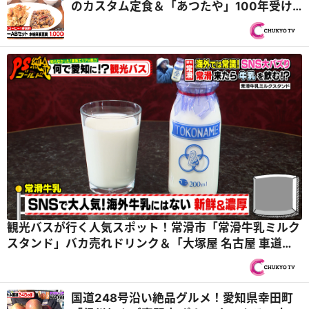
のカスタム定食＆「あつたや」100年受け
継ぐ味噌ダレでなごやめし『PS純金（ゴー
ルド）』
観光バスが行く人気スポット！常滑市「常滑牛乳ミルク
スタンド」バカ売れドリンク＆「大塚屋 名古屋 車道本
店」高級布鑑賞と激安はぎれ大会『PS純金（ゴール
ド）』
国道248号沿い絶品グルメ！愛知県幸田町