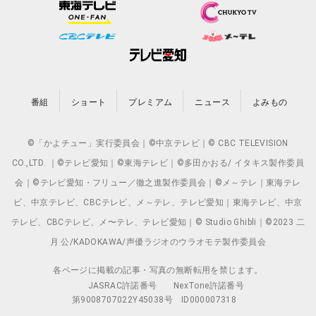
番組
ショート
プレミアム
ニュース
よみもの
©「かよチュー」実行委員会｜©中京テレビ｜© CBC TELEVISION
CO.,LTD. ｜©テレビ愛知｜©東海テレビ｜©多田かおる/ イタキス製作委員
会｜©テレビ愛知・フリュー／徹之進製作委員会｜©メ～テレ｜東海テレ
ビ、中京テレビ、CBCテレビ、メ～テレ、テレビ愛知｜東海テレビ、中京
テレビ、CBCテレビ、メ〜テレ、テレビ愛知｜© Studio Ghibli｜©2023 二
月 公/KADOKAWA/声優ラジオのウラオモテ製作委員会
各ページに掲載の記事・写真の無断転用を禁じます。
JASRAC許諾番号
NexTone許諾番号
第9008707022Y45038号
ID000007318