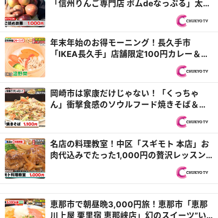
「信州りんご専門店 ポムdeなっぷる」太っ
腹すぎる詰め放題！＆岡崎市「パティスリ
ー アルピーノ」生クリームもりもりバナナ
ボート『PS純金（ゴールド）』
年末年始のお得モーニング！長久手市
「IKEA長久手」店舗限定100円カレー＆千
種区「ピーグリーンベーカリー 名古屋本山
店」丸ごと食パンのせいろ蒸し『PS純金
（ゴールド）』
岡崎市は家康だけじゃない！「くっちゃ
ん」衝撃食感のソウルフード焼きそば＆
「バプール」シャカシャカもちもちドーナ
ツ『PS純金（ゴールド）』
名店の料理教室！中区「スギモト 本店」お
肉代込みでたった1,000円の贅沢レッスン
＆千種区「麵屋はなび」名人直伝！一生も
ののチャーハンの極意『PS純金（ゴール
ド）』
恵那市で朝昼晩3,000円旅！恵那市「恵那
川上屋 栗里宿 恵那峡店」幻のスイーツ”い